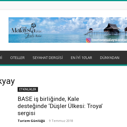
Rİ
OTELLER
SEYAHAT DERGİSİ
EN İYİ 10’LAR
DÜNYADAN
kyay
ETKİNLİKLER
BASE iş birliğinde, Kale
desteğinde ‘Düşler Ülkesi: Troya’
sergisi
Turizm Günlüğü
-
9 Temmuz 2018