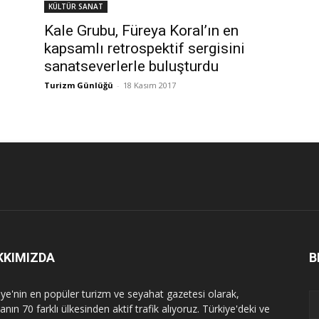
KÜLTÜR SANAT
Kale Grubu, Füreya Koral’ın en
kapsamlı retrospektif sergisini
sanatseverlerle buluşturdu
Turizm Günlüğü
-
18 Kasım 2017
KKIMIZDA
B
iye'nin en popüler turizm ve seyahat gazetesi olarak,
nın 70 farklı ülkesinden aktif trafik alıyoruz. Türkiye'deki ve