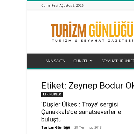
Cumartesi, Ağustos 8, 2026
Turizm
Günlüğü
ANA SAYFA
GÜNCEL
SEYAHAT ÜRÜNLE
Etiket: Zeynep Bodur O
ETKİNLİKLER
‘Düşler Ülkesi: Troya’ sergisi
Çanakkale’de sanatseverlerle
buluştu
Turizm Günlüğü
-
28 Temmuz 2018