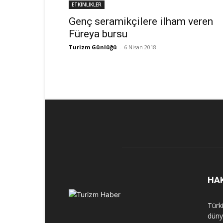
ETKİNLİKLER
Genç seramikçilere ilham veren
Füreya bursu
Turizm Günlüğü
-
6 Nisan 2018
HA
Türk
dünya