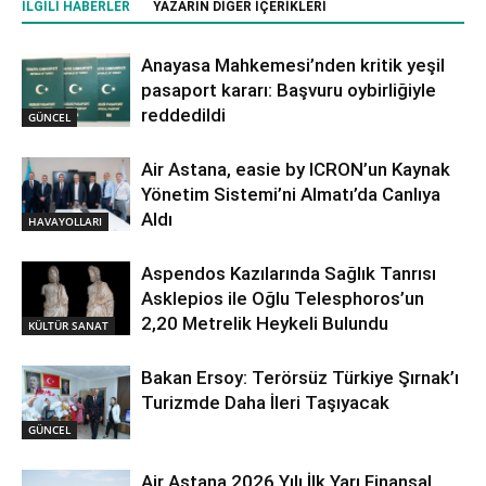
İLGILI HABERLER
YAZARIN DIĞER İÇERIKLERI
Anayasa Mahkemesi’nden kritik yeşil
pasaport kararı: Başvuru oybirliğiyle
reddedildi
GÜNCEL
Air Astana, easie by ICRON’un Kaynak
Yönetim Sistemi’ni Almatı’da Canlıya
Aldı
HAVAYOLLARI
Aspendos Kazılarında Sağlık Tanrısı
Asklepios ile Oğlu Telesphoros’un
2,20 Metrelik Heykeli Bulundu
KÜLTÜR SANAT
Bakan Ersoy: Terörsüz Türkiye Şırnak’ı
Turizmde Daha İleri Taşıyacak
GÜNCEL
Air Astana 2026 Yılı İlk Yarı Finansal