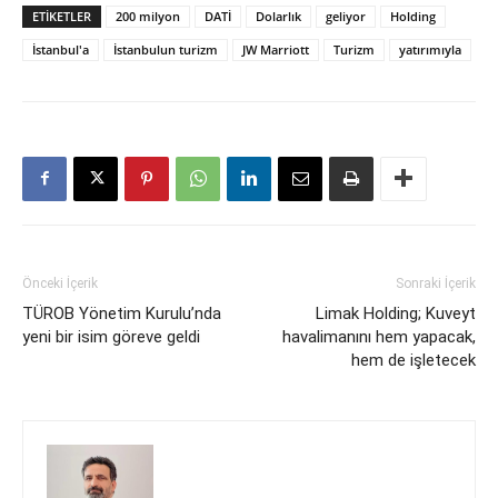
ETIKETLER
200 milyon
DATİ
Dolarlık
geliyor
Holding
İstanbul'a
İstanbulun turizm
JW Marriott
Turizm
yatırımıyla
Önceki İçerik
Sonraki İçerik
TÜROB Yönetim Kurulu’nda
Limak Holding; Kuveyt
yeni bir isim göreve geldi
havalimanını hem yapacak,
hem de işletecek