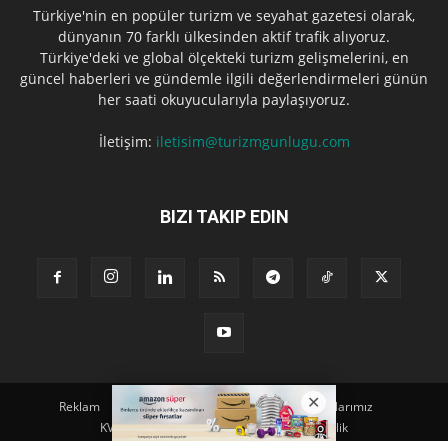
Türkiye'nin en popüler turizm ve seyahat gazetesi olarak,
dünyanın 70 farklı ülkesinden aktif trafik alıyoruz.
Türkiye'deki ve global ölçekteki turizm gelişmelerini, en
güncel haberleri ve gündemle ilgili değerlendirmeleri günün
her saati okuyucularıyla paylaşıyoruz.
İletişim:
iletisim@turizmgunlugu.com
BIZI TAKIP EDIN
Reklam
Künye
Hakkımızda
Iletişim
Yazarlarımız
KVKK Aydınlatma Metni
Kullanım ve Gizlilik