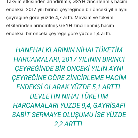
Takvim etkisinden arındırılmış GSYH zincirlenmiş hacim
endeksi, 2017 yılı birinci çeyreğinde bir önceki yılın aynı
çeyreğine göre yüzde 4,7 arttı. Mevsim ve takvim
etkilerinden arındırılmış GSYH zincirlenmiş hacim
endeksi, bir önceki çeyreğe göre yüzde 1,4 arttı.
HANEHALKLARININ NIHAI TÜKETIM
HARCAMALARI, 2017 YILININ BIRINCI
ÇEYREĞINDE BIR ÖNCEKI YILIN AYNI
ÇEYREĞINE GÖRE ZINCIRLEME HACIM
ENDEKSI OLARAK YÜZDE 5,1 ARTTI.
DEVLETIN NIHAI TÜKETIM
HARCAMALARI YÜZDE 9,4, GAYRISAFI
SABIT SERMAYE OLUŞUMU ISE YÜZDE
2,2 ARTTI.