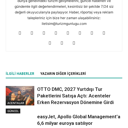
dünya genelindeki turizm gelişmelerini, güncel haberleri ve
gündemle ilgili değerlendirmeleri, kesintisiz bir şekilde 7/24 siz
değerli okuyucularıyla paylaşıyor. Haber, röportaj veya reklam
talepleriniz için bize her zaman ulaşabilirsiniz:
iletisim@turizmgunlugu.com
İLGILI HABERLER
YAZARIN DIĞER İÇERIKLERI
OTTO DMC, 2027 Yurtdışı Tur
Paketlerini Satışa Açtı: Acenteler
Erken Rezervasyon Dönemine Girdi
ACENTALAR
GÜNCEL
easyJet, Apollo Global Management’a
6,6 milyar euroya satılıyor