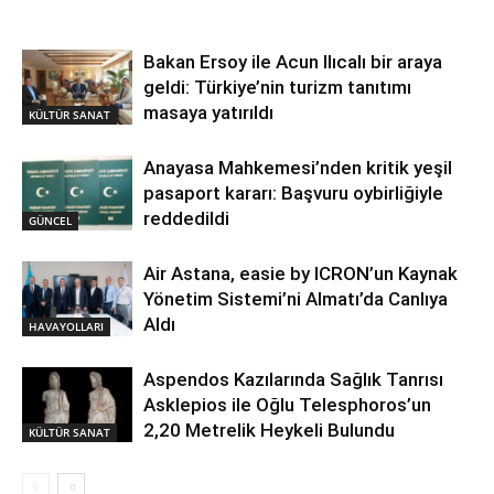
Bakan Ersoy ile Acun Ilıcalı bir araya
geldi: Türkiye’nin turizm tanıtımı
masaya yatırıldı
KÜLTÜR SANAT
Anayasa Mahkemesi’nden kritik yeşil
pasaport kararı: Başvuru oybirliğiyle
reddedildi
GÜNCEL
Air Astana, easie by ICRON’un Kaynak
Yönetim Sistemi’ni Almatı’da Canlıya
Aldı
HAVAYOLLARI
Aspendos Kazılarında Sağlık Tanrısı
Asklepios ile Oğlu Telesphoros’un
2,20 Metrelik Heykeli Bulundu
KÜLTÜR SANAT