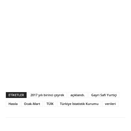
ETIKETLER
2017 yılı birinci çeyrek
açıklandı.
Gayri Safi Yurtiçi
Hasıla
Ocak-Mart
TÜİK
Türkiye İstatistik Kurumu
verileri