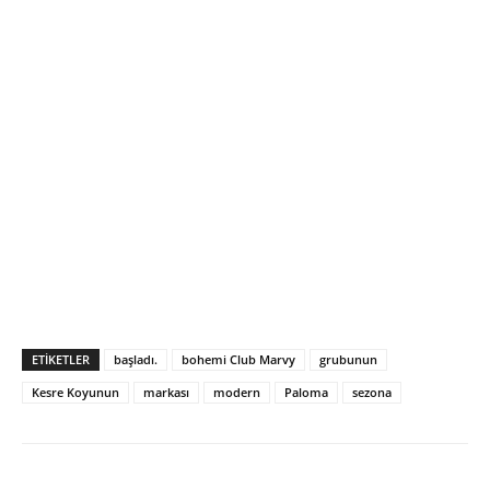
ETIKETLER
başladı.
bohemi Club Marvy
grubunun
Kesre Koyunun
markası
modern
Paloma
sezona