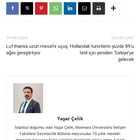
Önceki İçerik
Sonraki İçerik
Lufthansa uzun mesafe uçuş
Hollandalı turistlerin yüzde 89’u
ağını genişletiyor
tatil için yeniden Türkiye’ye
gelecek
Yaşar Çelik
İstanbul doğumlu olan Yaşar Çelik, Marmara Üniversitesi İletişim
Fakültesi Gazetecilik Bölümü mezunudur. 15 yıllık mesleki
deneyimi boyunca farklı sektörel dergilerde görev almış, turizm