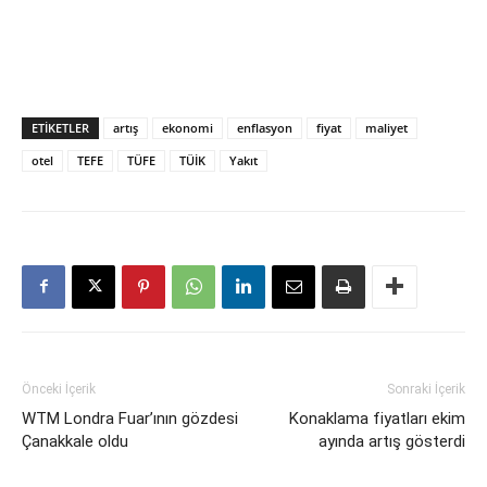
ETIKETLER
artış
ekonomi
enflasyon
fiyat
maliyet
otel
TEFE
TÜFE
TÜİK
Yakıt
Önceki İçerik
Sonraki İçerik
WTM Londra Fuar’ının gözdesi
Konaklama fiyatları ekim
Çanakkale oldu
ayında artış gösterdi