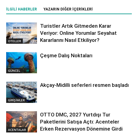
İLGILI HABERLER
YAZARIN DIĞER İÇERIKLERI
Turistler Artık Gitmeden Karar
Veriyor: Online Yorumlar Seyahat
Kararlarını Nasıl Etkiliyor?
OTELLER
Çeşme Dalış Noktaları
GÜNCEL
Akçay-Midilli seferleri resmen başladı
GİRİŞİMLER
OTTO DMC, 2027 Yurtdışı Tur
Paketlerini Satışa Açtı: Acenteler
Erken Rezervasyon Dönemine Girdi
ACENTALAR