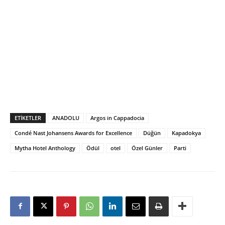
ETIKETLER
ANADOLU
Argos in Cappadocia
Condé Nast Johansens Awards for Excellence
Düğün
Kapadokya
Mytha Hotel Anthology
Ödül
otel
Özel Günler
Parti