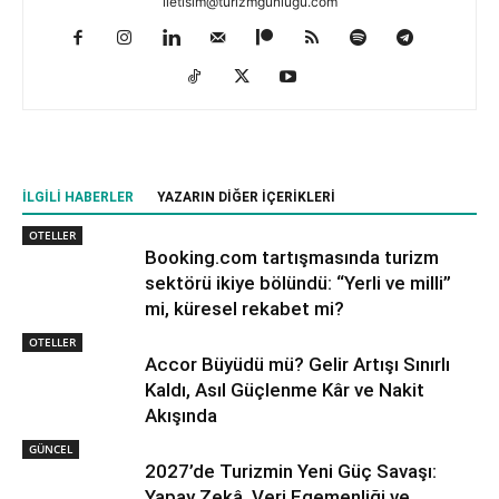
iletisim@turizmgunlugu.com
İLGILI HABERLER
YAZARIN DIĞER İÇERIKLERI
OTELLER
Booking.com tartışmasında turizm
sektörü ikiye bölündü: “Yerli ve milli”
mi, küresel rekabet mi?
OTELLER
Accor Büyüdü mü? Gelir Artışı Sınırlı
Kaldı, Asıl Güçlenme Kâr ve Nakit
Akışında
GÜNCEL
2027’de Turizmin Yeni Güç Savaşı:
Yapay Zekâ, Veri Egemenliği ve