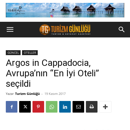
GÜNCEL
OTELLER
Argos in Cappadocia,
Avrupa’nın “En İyi Oteli”
seçildi
Yazar
Turizm Günlüğü
-
19 Kasım 2017