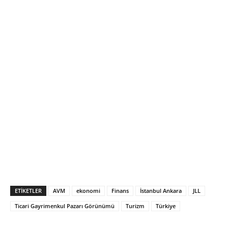
ETIKETLER
AVM
ekonomi
Finans
İstanbul Ankara
JLL
Ticari Gayrimenkul Pazarı Görünümü
Turizm
Türkiye