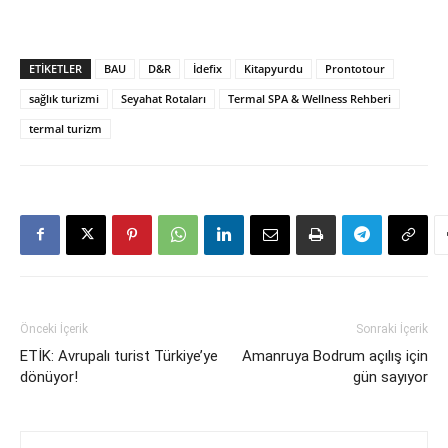
ETIKETLER
BAU
D&R
İdefix
Kitapyurdu
Prontotour
sağlık turizmi
Seyahat Rotaları
Termal SPA & Wellness Rehberi
termal turizm
Önceki İçerik
Sonraki İçerik
ETİK: Avrupalı turist Türkiye’ye
Amanruya Bodrum açılış için
dönüyor!
gün sayıyor