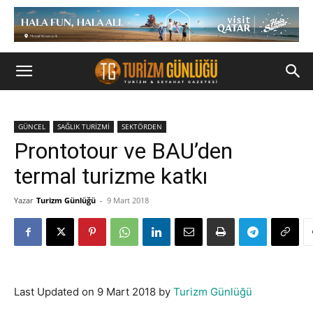
GÜNCEL
SAĞLIK TURİZMİ
SEKTÖRDEN
Prontotour ve BAU’den
termal turizme katkı
Yazar
Turizm Günlüğü
-
9 Mart 2018
Last Updated on 9 Mart 2018 by
Turizm Günlüğü