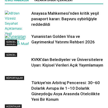
İLGILI HABERLER
YAZARIN DIĞER İÇERIKLERI
Anayasa Mahkemesi’nden kritik yeşil
pasaport kararı: Başvuru oybirliğiyle
reddedildi
Yunanistan Golden Visa ve
Gayrimenkul Yatırımı Rehberi 2026
GÜNCEL
GÜNCEL
GÜNCEL
KVKK’dan Belediyeler ve Üniversitelere
Uyarı: Kişisel Verileri Açık Yayımlamayın
RÖPORTAJLAR
Türkiye’nin Arbitraj Penceresi: 30–60
Dolarlık Avrupa ile 1–10 Dolarlık
Güneydoğu Asya Arasında Otelcilikte
Yeni Bir Konum
ACENTALAR