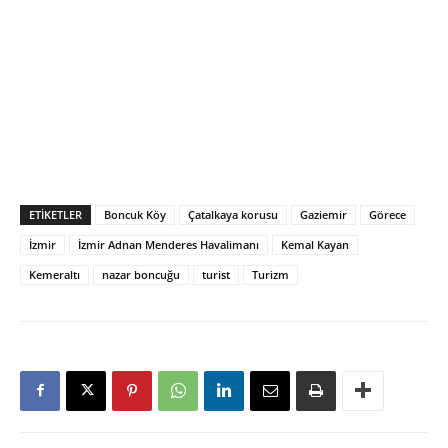
ETIKETLER
Boncuk Köy
Çatalkaya korusu
Gaziemir
Görece
İzmir
İzmir Adnan Menderes Havalimanı
Kemal Kayan
Kemeraltı
nazar boncuğu
turist
Turizm