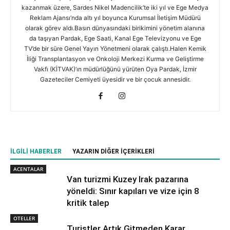
kazanmak üzere, Sardes Nikel Madencilik’te iki yıl ve Ege Medya
Reklam Ajansı’nda altı yıl boyunca Kurumsal İletişim Müdürü
olarak görev aldı.Basın dünyasındaki birikimini yönetim alanına
da taşıyan Pardak, Ege Saati, Kanal Ege Televizyonu ve Ege
TV’de bir süre Genel Yayın Yönetmeni olarak çalıştı.Halen Kemik
İliği Transplantasyon ve Onkoloji Merkezi Kurma ve Geliştirme
Vakfı (KİTVAK)’ın müdürlüğünü yürüten Oya Pardak, İzmir
Gazeteciler Cemiyeti üyesidir ve bir çocuk annesidir.
İLGILI HABERLER
YAZARIN DIĞER İÇERIKLERI
ACENTALAR
Van turizmi Kuzey Irak pazarına
yöneldi: Sınır kapıları ve vize için 8
kritik talep
OTELLER
Turistler Artık Gitmeden Karar