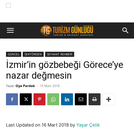
GÜNCEL
SEKTÖRDEN
SEYAHAT REHBERİ
İzmir’in gözbebeği Görece’ye
nazar değmesin
Yazar
Oya Pardak
-
15 Mart 2018
Last Updated on 16 Mart 2018 by
Yaşar Çelik