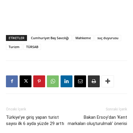
ETIKETLER
Cumhuriyet Baş Savcılığı
Mahkeme
suç duyurusu
Turizm
TÜRSAB
Önceki İçerik
Sonraki İçerik
Türkiye’ye giriş yapan turist
Bakan Ersoy’dan ‘Kent
sayısı ilk 6 ayda yüzde 29 arttı
markaları oluşturulmalı’ önerisi