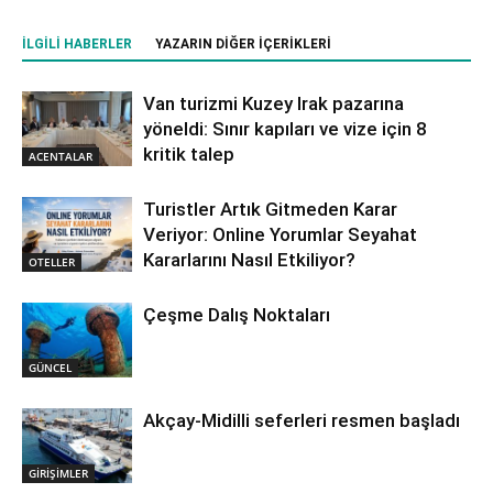
İLGILI HABERLER
YAZARIN DIĞER İÇERIKLERI
Van turizmi Kuzey Irak pazarına
yöneldi: Sınır kapıları ve vize için 8
kritik talep
ACENTALAR
Turistler Artık Gitmeden Karar
Veriyor: Online Yorumlar Seyahat
Kararlarını Nasıl Etkiliyor?
OTELLER
Çeşme Dalış Noktaları
GÜNCEL
Akçay-Midilli seferleri resmen başladı
GİRİŞİMLER