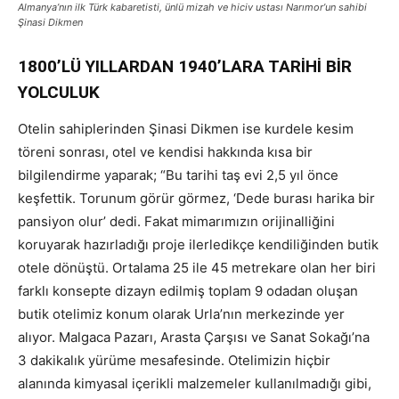
Almanya’nın ilk Türk kabaretisti, ünlü mizah ve hiciv ustası Narımor’un sahibi
Şinasi Dikmen
1800’LÜ YILLARDAN 1940’LARA TARİHİ BİR
YOLCULUK
Otelin sahiplerinden Şinasi Dikmen ise kurdele kesim
töreni sonrası, otel ve kendisi hakkında kısa bir
bilgilendirme yaparak; “Bu tarihi taş evi 2,5 yıl önce
keşfettik. Torunum görür görmez, ‘Dede burası harika bir
pansiyon olur’ dedi. Fakat mimarımızın orijinalliğini
koruyarak hazırladığı proje ilerledikçe kendiliğinden butik
otele dönüştü. Ortalama 25 ile 45 metrekare olan her biri
farklı konsepte dizayn edilmiş toplam 9 odadan oluşan
butik otelimiz konum olarak Urla’nın merkezinde yer
alıyor. Malgaca Pazarı, Arasta Çarşısı ve Sanat Sokağı’na
3 dakikalık yürüme mesafesinde. Otelimizin hiçbir
alanında kimyasal içerikli malzemeler kullanılmadığı gibi,