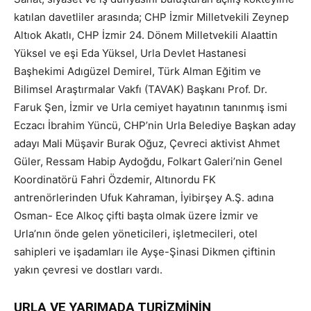
katılan davetliler arasında; CHP İzmir Milletvekili Zeynep
Altıok Akatlı, CHP İzmir 24. Dönem Milletvekili Alaattin
Yüksel ve eşi Eda Yüksel, Urla Devlet Hastanesi
Başhekimi Adıgüzel Demirel, Türk Alman Eğitim ve
Bilimsel Araştırmalar Vakfı (TAVAK) Başkanı Prof. Dr.
Faruk Şen, İzmir ve Urla cemiyet hayatının tanınmış ismi
Eczacı İbrahim Yüncü, CHP’nin Urla Belediye Başkan aday
adayı Mali Müşavir Burak Oğuz, Çevreci aktivist Ahmet
Güler, Ressam Habip Aydoğdu, Folkart Galeri’nin Genel
Koordinatörü Fahri Özdemir, Altınordu FK
antrenörlerinden Ufuk Kahraman, İyibirşey A.Ş. adına
Osman- Ece Alkoç çifti başta olmak üzere İzmir ve
Urla’nın önde gelen yöneticileri, işletmecileri, otel
sahipleri ve işadamları ile Ayşe-Şinasi Dikmen çiftinin
yakın çevresi ve dostları vardı.
URLA VE YARIMADA TURİZMİNİN