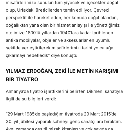
misafirlerimize sunulan tüm yiyecek ve içecekler doğal
olup, Urla’daki üreticilerden temin ediliyor. Çevreci
perspektif ile hareket eden, her konuda doğal olandan,
doğallıktan yana olan bir hizmet anlayışı ile yönettiğimiz
otelimize 1800’lü yıllardan 1940’lara kadar tarihlenen
antika mobilyalar, objeler ve aksesuarlar en uyumlu
şekilde yerleştirilerek misafirlerimizi tarihi yolculuğa
çıkarmayı hedefledik” diye konuştu.
YILMAZ ERDOĞAN, ZEKİ İLE METİN KARIŞIMI
BİR TİYATRO
Almanya’da tiyatro işlettiklerini belirten Dikmen, sanatıyla
ilgili de şu bilgileri verdi:
“29 Mart 1985’de başladığım tiyatroda 29 Mart 2015’de
30. yıl jübilesi yaparak sahneyi genç sanatçılara bıraktım.
Aynı zamanda çeşitli mizah kitapları ve çok sayıda da