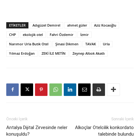
ETIKETLER
Adıgüzel Demirel
ahmet güler
Aziz Kocaoğlu
CHP
ekolojik otel
Fahri Özdemir
İzmir
Narımor Urla Butik Otel
Şinasi Dikmen
TAVAK
Urla
Yılmaz Erdoğan
ZEKİ İLE METİN
Zeynep Altıok Akatlı
Önceki İçerik
Sonraki İçerik
Antalya Dijital Zirvesinde neler
Alkoçlar Otelcilik konkordato
konuşuldu?
talebinde bulundu