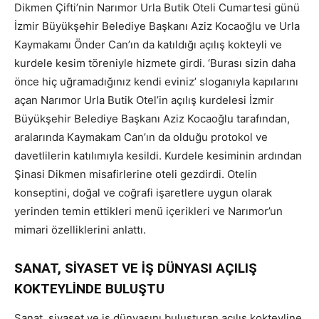
Dikmen Çifti’nin Narımor Urla Butik Oteli Cumartesi günü
İzmir Büyükşehir Belediye Başkanı Aziz Kocaoğlu ve Urla
Kaymakamı Önder Can’ın da katıldığı açılış kokteyli ve
kurdele kesim töreniyle hizmete girdi. ‘Burası sizin daha
önce hiç uğramadığınız kendi eviniz’ sloganıyla kapılarını
açan Narımor Urla Butik Otel’in açılış kurdelesi İzmir
Büyükşehir Belediye Başkanı Aziz Kocaoğlu tarafından,
aralarında Kaymakam Can’ın da olduğu protokol ve
davetlilerin katılımıyla kesildi. Kurdele kesiminin ardından
Şinasi Dikmen misafirlerine oteli gezdirdi. Otelin
konseptini, doğal ve coğrafi işaretlere uygun olarak
yerinden temin ettikleri menü içerikleri ve Narımor’un
mimari özelliklerini anlattı.
SANAT, SİYASET VE İŞ DÜNYASI AÇILIŞ
KOKTEYLİNDE BULUŞTU
Sanat, siyaset ve iş dünyasını buluşturan açılış kokteyline