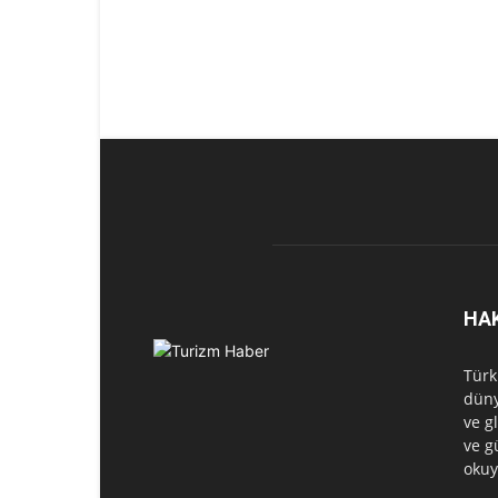
HA
Türk
düny
ve g
ve g
okuy