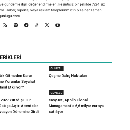
ve gündemle ilgili değerlendirmeleri, kesintisiz bir şekilde 7/24 siz
or. Haber, röportaj veya reklam talepleriniz için bize her zaman
zmgunlugu.com
ERIKLERI
GÜNCEL
rtık Gitmeden Karar
Çeşme Dalış Noktaları
line Yorumlar Seyahat
Nasıl Etkiliyor?
GÜNCEL
2027 Yurtdışı Tur
easyJet, Apollo Global
 Satışa Açtı: Acenteler
Management’a 6,6 milyar euroya
vasyon Dönemine Girdi
satılıyor