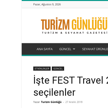
Pazar, Ağustos 9, 2026
Turizm
Günlüğü
ANA SAYFA
GÜNCEL
SEYAHAT ÜRÜNLE
ETKİNLİKLER
GÜNCEL
İşte FEST Travel
seçilenler
Yazar
Turizm Günlüğü
-
27 Aralık 2018