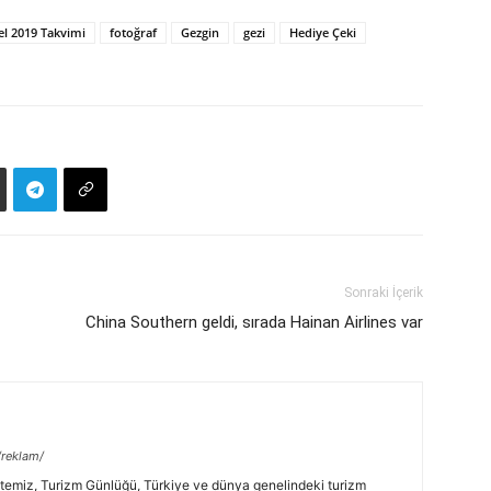
el 2019 Takvimi
fotoğraf
Gezgin
gezi
Hediye Çeki
Sonraki İçerik
China Southern geldi, sırada Hainan Airlines var
/reklam/
temiz, Turizm Günlüğü, Türkiye ve dünya genelindeki turizm