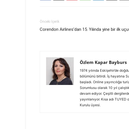
Önceki İçerik
Corendon Airlines’dan 15. Yılında yine bir ilk uçu
Özlem Kapar Bayburs
1974 yılında Eskişehir’de doğdu.
bölümünü bitirdi. İş hayatına S
başladı. Online yayıncılığa turi
Sorumlusu olarak 10 yıl çalıştı
devam ediyor. Çeşitli dergilerde
yayınlanıyor. Kısa adı TUYED o
Kurulu üyesi.