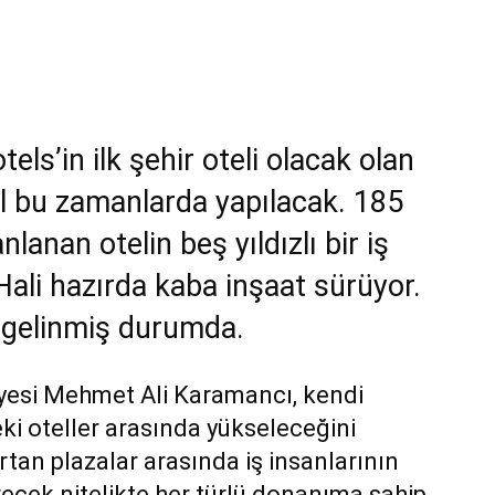
ls’in ilk şehir oteli olacak olan
yıl bu zamanlarda yapılacak. 185
nlanan otelin beş yıldızlı bir iş
 Hali hazırda kaba inşaat sürüyor.
 gelinmiş durumda.
yesi Mehmet Ali Karamancı, kendi
eki oteller arasında yükseleceğini
rtan plazalar arasında iş insanlarının
ecek nitelikte her türlü donanıma sahip