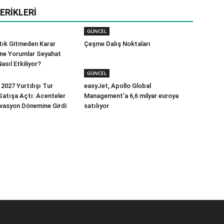
ERIKLERI
GÜNCEL
rtık Gitmeden Karar
Çeşme Dalış Noktaları
line Yorumlar Seyahat
Nasıl Etkiliyor?
GÜNCEL
2027 Yurtdışı Tur
easyJet, Apollo Global
 Satışa Açtı: Acenteler
Management’a 6,6 milyar euroya
vasyon Dönemine Girdi
satılıyor