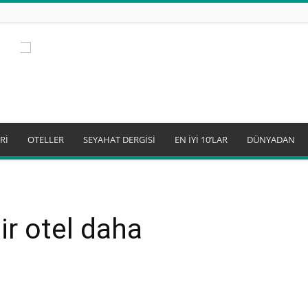
Rİ
OTELLER
SEYAHAT DERGİSİ
EN İYİ 10’LAR
DÜNYADAN
ir otel daha