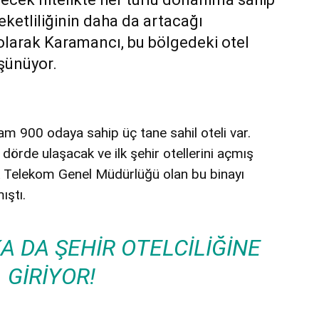
reketliliğinin daha da artacağı
 olarak Karamancı, bu bölgedeki otel
üşünüyor.
am 900 odaya sahip üç tane sahil oteli var.
ı dörde ulaşacak ve ilk şehir otellerini açmış
k Telekom Genel Müdürlüğü olan bu binayı
ıştı.
A DA ŞEHIR OTELCILIĞINE
GIRIYOR!