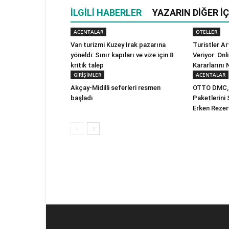
İLGILI HABERLER
YAZARIN DIĞER İÇ
ACENTALAR
OTELLER
Van turizmi Kuzey Irak pazarına
Turistler A
yöneldi: Sınır kapıları ve vize için 8
Veriyor: On
kritik talep
Kararlarını 
GİRİŞİMLER
ACENTALAR
Akçay-Midilli seferleri resmen
OTTO DMC, 
başladı
Paketlerini
Erken Rezer