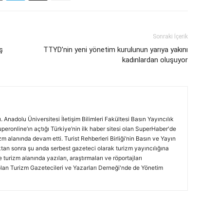
Sonraki İçerik
ş
TTYD’nin yeni yönetim kurulunun yarıya yakını
kadınlardan oluşuyor
 Anadolu Üniversitesi İletişim Bilimleri Fakültesi Basın Yayıncılık
uperonline’ın açtığı Türkiye’nin ilk haber sitesi olan SuperHaber'de
zm alanında devam etti. Turist Rehberleri Birliği‘nin Basın ve Yayın
ktan sonra şu anda serbest gazeteci olarak turizm yayıncılığına
 turizm alanında yazıları, araştırmaları ve röportajları
lan Turizm Gazetecileri ve Yazarları Derneği'nde de Yönetim