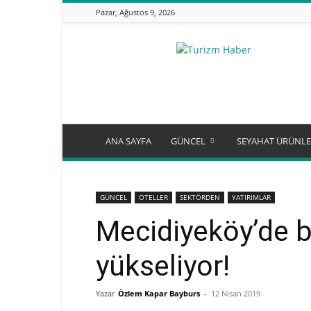
Pazar, Ağustos 9, 2026
Turizm
Günlüğü
ANA SAYFA
GÜNCEL
SEYAHAT ÜRÜNLE
GÜNCEL
OTELLER
SEKTÖRDEN
YATIRIMLAR
Mecidiyeköy’de b
yükseliyor!
Yazar
Özlem Kapar Bayburs
-
12 Nisan 2019