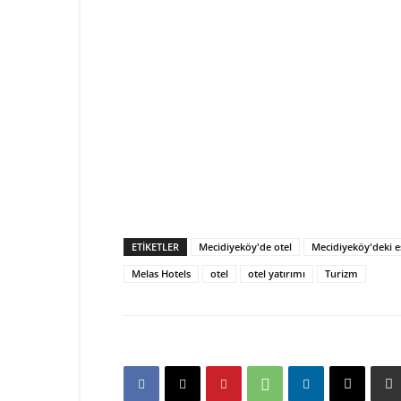
ETIKETLER
Mecidiyeköy'de otel
Mecidiyeköy'deki e
Melas Hotels
otel
otel yatırımı
Turizm