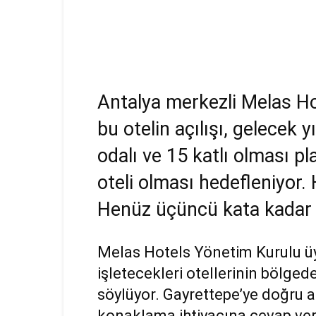
Antalya merkezli Melas Hote
bu otelin açılışı, gelecek 
odalı ve 15 katlı olması pla
oteli olması hedefleniyor.
Henüz üçüncü kata kadar
Melas Hotels Yönetim Kurulu ü
işletecekleri otellerinin bölged
söylüyor. Gayrettepe’ye doğru a
konaklama ihtiyacına cevap ver