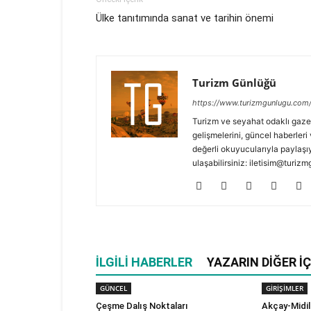
Ülke tanıtımında sanat ve tarihin önemi
Turizm Günlüğü
https://www.turizmgunlugu.com
Turizm ve seyahat odaklı gaze
gelişmelerini, güncel haberleri 
değerli okuyucularıyla paylaşıy
ulaşabilirsiniz: iletisim@turi
İLGILI HABERLER
YAZARIN DIĞER İÇ
GÜNCEL
GİRİŞİMLER
Çeşme Dalış Noktaları
Akçay-Midill