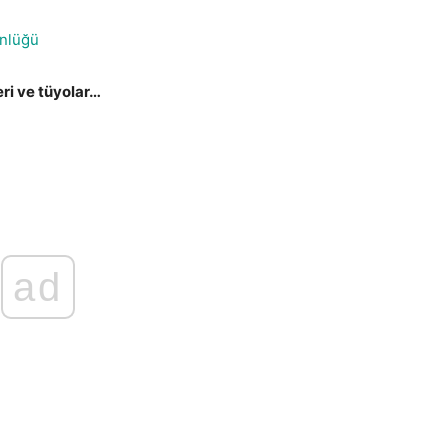
nlüğü
eri ve tüyolar…
ad