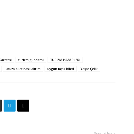
Gazetesi
turizm gündemi
TURİZM HABERLERİ
ucuza bilet nasıl alırım
uygun uçak bileti
Yaşar Çelik
Sonraki İçerik