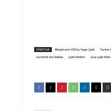
ETIKETLER
Biletall.com CEO’su Yaşar Çelik
Turizm 
turizmde son dakika
uçak biletleri
ucuz uçak bileti
Önceki İçerik