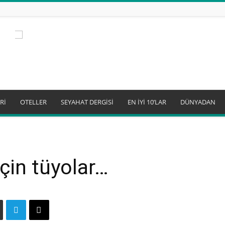
Rİ
OTELLER
SEYAHAT DERGİSİ
EN İYİ 10’LAR
DÜNYADAN
için tüyolar…