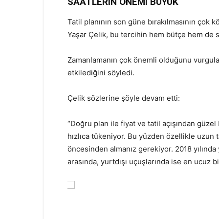
SAATLERİN ÖNEMİ BÜYÜK
Tatil planının son güne bırakılmasının çok kö
Yaşar Çelik, bu tercihin hem bütçe hem de sey
Zamanlamanın çok önemli olduğunu vurgulayan 
etkilediğini söyledi.
Çelik sözlerine şöyle devam etti:
“Doğru plan ile fiyat ve tatil açışından güzel b
hızlıca tükeniyor. Bu yüzden özellikle uzun ta
öncesinden almanız gerekiyor. 2018 yılında y
arasında, yurtdışı uçuşlarında ise en ucuz bil