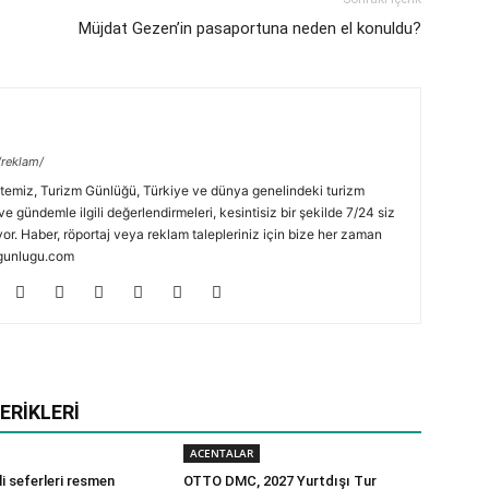
Müjdat Gezen’in pasaportuna neden el konuldu?
/reklam/
temiz, Turizm Günlüğü, Türkiye ve dünya genelindeki turizm
ve gündemle ilgili değerlendirmeleri, kesintisiz bir şekilde 7/24 siz
or. Haber, röportaj veya reklam talepleriniz için bize her zaman
zmgunlugu.com
ERIKLERI
ACENTALAR
i seferleri resmen
OTTO DMC, 2027 Yurtdışı Tur