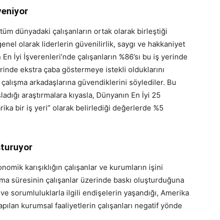
veniyor
üm dünyadaki çalışanların ortak olarak birleştiği
 genel olarak liderlerin güvenilirlik, saygı ve hakkaniyet
 En İyi İşverenleri’nde çalışanların %86’sı bu iş yerinde
erinde ekstra çaba göstermeye istekli olduklarını
ki çalışma arkadaşlarına güvendiklerini söylediler. Bu
ladığı araştırmalara kıyasla, Dünyanın En İyi 25
rika bir iş yeri” olarak belirlediği değerlerde %5
şturuyor
nomik karışıklığın çalışanlar ve kurumların işini
lışma süresinin çalışanlar üzerinde baskı oluşturduğuna
r ve sorumluluklarla ilgili endişelerin yaşandığı, Amerika
yapılan kurumsal faaliyetlerin çalışanları negatif yönde