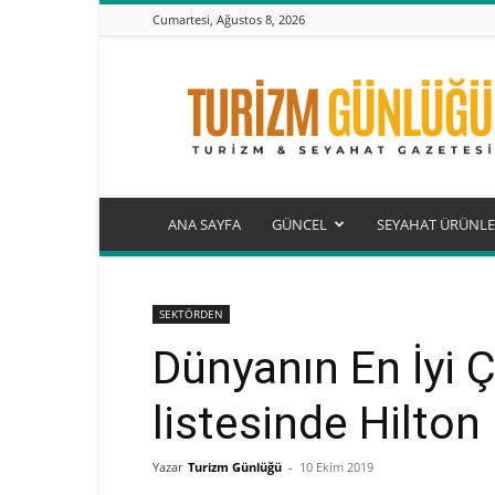
Cumartesi, Ağustos 8, 2026
Turizm
Günlüğü
ANA SAYFA
GÜNCEL
SEYAHAT ÜRÜNLE
SEKTÖRDEN
Dünyanın En İyi Ç
listesinde Hilton
Yazar
Turizm Günlüğü
-
10 Ekim 2019