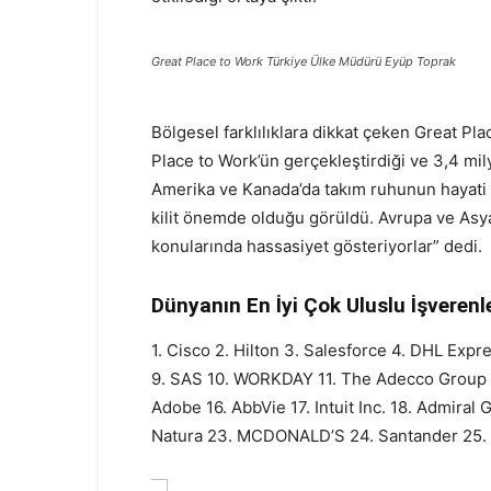
Great Place to Work Türkiye Ülke Müdürü Eyüp Toprak
Bölgesel farklılıklara dikkat çeken Great P
Place to Work’ün gerçekleştirdiği ve 3,4 milyo
Amerika ve Kanada’da takım ruhunun hayati ö
kilit önemde olduğu görüldü. Avrupa ve Asya
konularında hassasiyet gösteriyorlar” dedi.
Dünyanın En İyi Çok Uluslu İşverenler
1. Cisco 2. Hilton 3. Salesforce 4. DHL Expr
9. SAS 10. WORKDAY 11. The Adecco Group 1
Adobe 16. AbbVie 17. Intuit Inc. 18. Admiral
Natura 23. MCDONALD’S 24. Santander 25. 