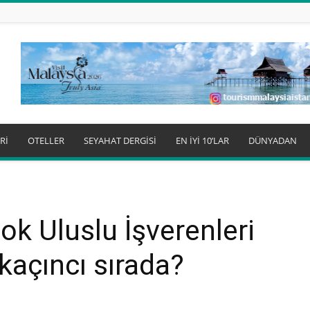
Rİ
OTELLER
SEYAHAT DERGİSİ
EN İYİ 10’LAR
DÜNYADAN
ok Uluslu İşverenleri
 kaçıncı sırada?