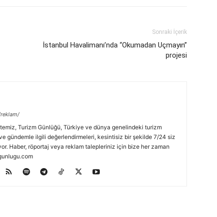
Sonraki İçerik
İstanbul Havalimanı’nda “Okumadan Uçmayın”
projesi
/reklam/
temiz, Turizm Günlüğü, Türkiye ve dünya genelindeki turizm
ve gündemle ilgili değerlendirmeleri, kesintisiz bir şekilde 7/24 siz
or. Haber, röportaj veya reklam talepleriniz için bize her zaman
zmgunlugu.com