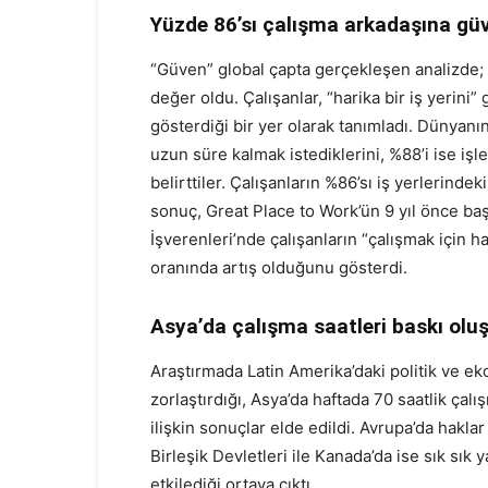
Yüzde 86’sı çalışma arkadaşına gü
“Güven” global çapta gerçekleşen analizde; t
değer oldu. Çalışanlar, “harika bir iş yerini”
gösterdiği bir yer olarak tanımladı. Dünyanın
uzun süre kalmak istediklerini, %88’i ise işl
belirttiler. Çalışanların %86’sı iş yerlerinde
sonuç, Great Place to Work’ün 9 yıl önce baş
İşverenleri’nde çalışanların “çalışmak için ha
oranında artış olduğunu gösterdi.
Asya’da çalışma saatleri baskı olu
Araştırmada Latin Amerika’daki politik ve eko
zorlaştırdığı, Asya’da haftada 70 saatlik ça
ilişkin sonuçlar elde edildi. Avrupa’da hakla
Birleşik Devletleri ile Kanada’da ise sık sık 
etkilediği ortaya çıktı.