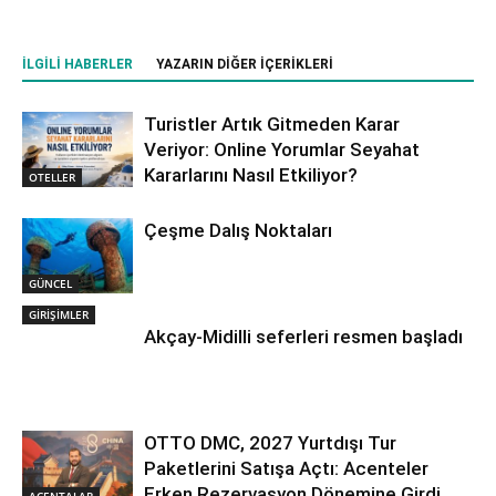
İLGILI HABERLER
YAZARIN DIĞER İÇERIKLERI
Turistler Artık Gitmeden Karar
Veriyor: Online Yorumlar Seyahat
Kararlarını Nasıl Etkiliyor?
OTELLER
Çeşme Dalış Noktaları
GÜNCEL
GİRİŞİMLER
Akçay-Midilli seferleri resmen başladı
OTTO DMC, 2027 Yurtdışı Tur
Paketlerini Satışa Açtı: Acenteler
Erken Rezervasyon Dönemine Girdi