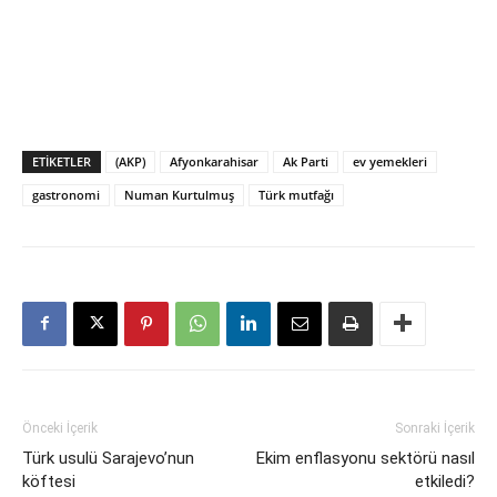
ETIKETLER
(AKP)
Afyonkarahisar
Ak Parti
ev yemekleri
gastronomi
Numan Kurtulmuş
Türk mutfağı
Önceki İçerik
Sonraki İçerik
Türk usulü Sarajevo’nun
Ekim enflasyonu sektörü nasıl
köftesi
etkiledi?