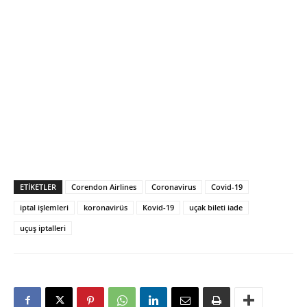
ETIKETLER
Corendon Airlines
Coronavirus
Covid-19
iptal işlemleri
koronavirüs
Kovid-19
uçak bileti iade
uçuş iptalleri