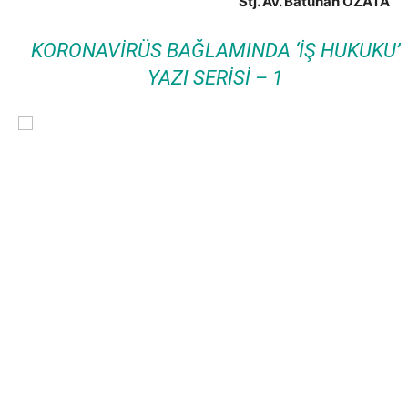
Stj. Av. Batuhan ÖZATA
KORONAVIRÜS BAĞLAMINDA ‘IŞ HUKUKU’
YAZI SERISI – 1