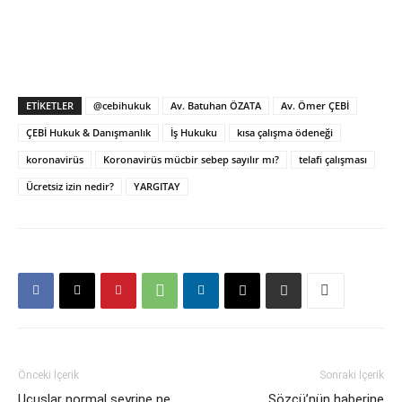
ETIKETLER
@cebihukuk
Av. Batuhan ÖZATA
Av. Ömer ÇEBİ
ÇEBİ Hukuk & Danışmanlık
İş Hukuku
kısa çalışma ödeneği
koronavirüs
Koronavirüs mücbir sebep sayılır mı?
telafi çalışması
Ücretsiz izin nedir?
YARGITAY
Önceki İçerik
Sonraki İçerik
Uçuşlar normal seyrine ne
Sözcü’nün haberine