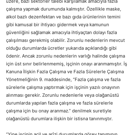
üzere, bazı sektörler talebi karşılamak amacıyla fazla
çalışma yapmak durumunda kalmıştır. Özellikle maske,
alkol bazlı dezenfektan ve bazı gıda ürünlerinin temini
gibi kamusal bir ihtiyacı gidermek veya kamunun
güvenliğini sağlamak amacıyla ihtiyaçtan dolayı fazla
çalışılması gerekmiş olabilir. Zorunlu nedenlerin mevcut
olduğu durumlarda ücretler yukarıda açıklandığı gibi
ödenir. Ancak zorunlu nedenlerin varlığı halinde çalışma
için üst sınır belirlenmemiş, işçinin onayı aranmamıştır. İş
Kanuna İlişkin Fazla Çalışma ve Fazla Sürelerle Çalışma
Yönetmeliğinin 9. maddesinde, “Fazla çalışma ve fazla
sürelerle çalışma yaptırmak için işçinin yazılı onayının
alınması gerekir. Zorunlu nedenlerle veya olağanüstü
durumlarda yapılan fazla çalışma ve fazla sürelerle
çalışma için bu onay aranmaz.” denilmek suretiyle
olağanüstü durumlara ilişkin bir istisna tanınmıştır.
“Yine işçinin acil ve arîzi durumlarda görev tanımının