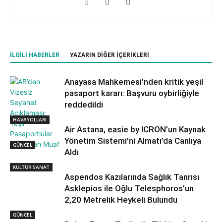
İLGILI HABERLER
YAZARIN DIĞER İÇERIKLERI
Anayasa Mahkemesi’nden kritik yeşil
pasaport kararı: Başvuru oybirliğiyle
reddedildi
HAVAYOLLARI
Air Astana, easie by ICRON’un Kaynak
Yönetim Sistemi’ni Almatı’da Canlıya
GÜNCEL
Aldı
KÜLTÜR SANAT
Aspendos Kazılarında Sağlık Tanrısı
Asklepios ile Oğlu Telesphoros’un
2,20 Metrelik Heykeli Bulundu
GÜNCEL