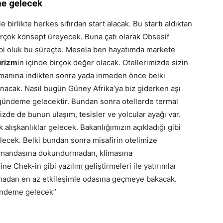
me gelecek
 birlikte herkes sıfırdan start alacak. Bu startı aldıktan
rçok konsept üreyecek. Buna çatı olarak Obsesif
bi oluk bu süreçte. Mesela ben hayatımda markete
urizm
in içinde birçok değer olacak. Otellerimizde sizin
alimanına indikten sonra yada inmeden önce belki
zanacak. Nasıl bugün Güney Afrika’ya biz giderken aşı
ündeme gelecektir. Bundan sonra otellerde termal
izde de bunun ulaşım, tesisler ve yolcular ayağı var.
 alışkanlıklar gelecek. Bakanlığımızın açıkladığı gibi
ecek. Belki bundan sonra misafirin otelimize
mandasına dokundurmadan, klimasına
 Chek-in gibi yazılım geliştirmeleri ile yatırımlar
olmadan en az etkileşimle odasına geçmeye bakacak.
gündeme gelecek”