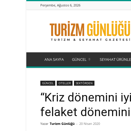
Perşembe, Ağustos 6, 2026
Turizm
Günlüğü
ANA SAYFA
GÜNCEL
SEYAHAT ÜRÜNLE
GÜNCEL
OTELLER
SEKTÖRDEN
“Kriz dönemini iy
felaket dönemini
Yazar
Turizm Günlüğü
-
20 Nisan 2020