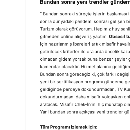
Bundan sonra yeni trendler günde
“ Bundan sonraki süreçte işlerin başlaması ile
sonra dünyadaki pandemi sonrası gelişen bi
Turizm olarak görüyorum. Hepimiz huy sahi
gitmeden online alışveriş yaptım.
Obsesif t
için hazırlanmış ibareleri artık misafir hav
getirilecek kriterler ile oralarda öncelik ka
olmadan gidemiyorsak buna benzer şeyler g
kameralar olacaktır. Hizmet alanına geldiğim
Bundan sonra göreceğiz ki, çok farklı değişik
yeni bir sertifikasyon programı gündeme gel
geldiğinde perdeye dokundurmadan, TV Ku
dokundurmadan, daha misafir yoldayken online
aratacak. Misafir Chek-İn’ini hiç muhatap 
Yani bundan sonra açıkçası yeni trendler 
Tüm Programı izlemek için: