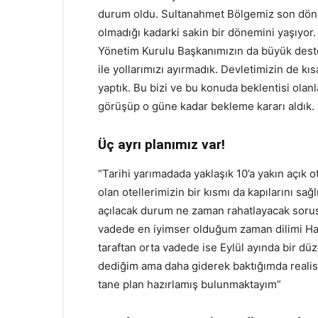
durum oldu. Sultanahmet Bölgemiz son döne
olmadığı kadarki sakin bir dönemini yaşıyor. 
Yönetim Kurulu Başkanımızın da büyük destekl
ile yollarımızı ayırmadık. Devletimizin de 
yaptık. Bu bizi ve bu konuda beklentisi olanla
görüşüp o güne kadar bekleme kararı aldık.
Üç ayrı planımız var!
“Tarihi yarımadada yaklaşık 10’a yakın açık o
olan otellerimizin bir kısmı da kapılarını s
açılacak durum ne zaman rahatlayacak sorusu
vadede en iyimser olduğum zaman dilimi Haz
taraftan orta vadede ise Eylül ayında bir dü
dediğim ama daha giderek baktığımda realist
tane plan hazırlamış bulunmaktayım”