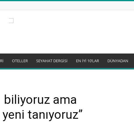
Rİ
OTELLER
SEYAHAT DERGİSİ
EN İYİ 10’LAR
DÜNYADAN
i biliyoruz ama
 yeni tanıyoruz”