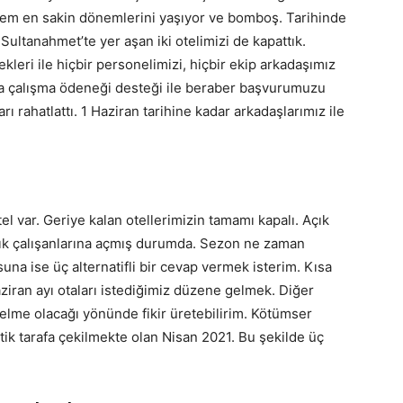
m en sakin dönemlerini yaşıyor ve bomboş. Tarihinde
Sultanahmet’te yer aşan iki otelimizi de kapattık.
eri ile hiçbir personelimizi, hiçbir ekip arkadaşımız
kısa çalışma ödeneği desteği ile beraber başvurumuzu
rı rahatlattı. 1 Haziran tarihine kadar arkadaşlarımız ile
tel var. Geriye kalan otellerimizin tamamı kapalı. Açık
ağlık çalışanlarına açmış durumda. Sezon ne zaman
na ise üç alternatifli bir cevap vermek isterim. Kısa
iran ayı otaları istediğimiz düzene gelmek. Diğer
zelme olacağı yönünde fikir üretebilirim. Kötümser
ik tarafa çekilmekte olan Nisan 2021. Bu şekilde üç