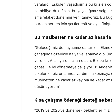
yaralardı. Eskiden yaşadığımız bu krizleri çok 
sarabiliyorduk. Fakat bu yaşadığımız salgın b
ama felaket dönemini yeni tanıyoruz. Bu bu
burada herkes için şartlar eşit ve aynı finişte
Bu musibetten ne kadar az hasarla 
“Geleceğimiz de hayatımız da turizm. Ekmek
çanağında özellikle İtalya ve İspanya gibi ü
verdiler. Allah yardımcıları olsun. Biz bu kr
çabası ile iyi yönetmeye çalışıyoruz. Akdeni
ülkeler ki, biz onlarında yardımına koşmaya
musibetten ne kadar az kayıpla ne kadar az h
düşünüyorum”
Kısa çalışma ödeneği desteğine ba
“2019 ve 2020’ye dönersek beklentilerimizi