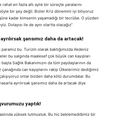
rahat en fazla altı aylık bir süreçte yaralarını
öyle bir şey değil. Bizler Kriz dönemini iyi biliyoruz
güne kadar kimsenin yaşamadığı bir tecrübe. O yüzden
yiz. Dolayısı ile de aynı startta olacağız”
ayrılırsak şansımız daha da artacak!
 paramız bu. Turizm olarak baktığımızda Akdeniz
lkeler bu salgında maalesef çok büyük can kayıpları
izi başta Sağlık Bakanımızın da tüm paydaşlarının da
z çanağında can kayıplarını rakip Ülkelerimiz dediğimiz
 çalışıyoruz onlar bizden daha kötü durumdalar. Bu
asarla ayrılırsak şansımız daha da artacak diye
şvurumuzu yaptık!
 aslında yüksek tutmuştuk. Bu hiç beklemediğimiz bir