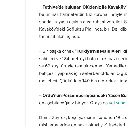
–
Fethiye’de bulunan
Ölüdeniz ile Kayaköy
bulunmaz hazinelerdir. Biz korona illetiyle
sondaj kuyusu açılsın diye ruhsat verdiler. S
Kayaköy’deki Soğuksu Plajı’nda, biri Delikli
tarihi sit alanı içinde.
– Bir başka örnek
“Türkiye’nin Maldivleri” 
sahilleri ve 184 metreyi bulan masmavi derin
ve 69 kuş türüyle tam bir cennet. Yemediler
bahçesi” yapmak için seferber oldular. O güz
meselesi. Çünkü tam 140 bin metrekare inşa
–
Ordu’nun Perşembe ilçesindeki Yason Bu
dolaşabileceğiniz bir yer. Oraya da
yol yapma
Deniz Zeyrek, köşe yazısının sonunda “Biz 
misillemelerine de hazır olmalıyız” ifadeleri