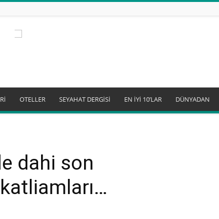
Rİ
OTELLER
SEYAHAT DERGİSİ
EN İYİ 10’LAR
DÜNYADAN
e dahi son
katliamları…