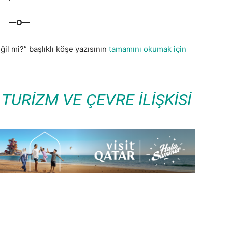
—O—
il mi?” başlıklı köşe yazısının
tamamını okumak için
TURIZM VE ÇEVRE ILIŞKISI