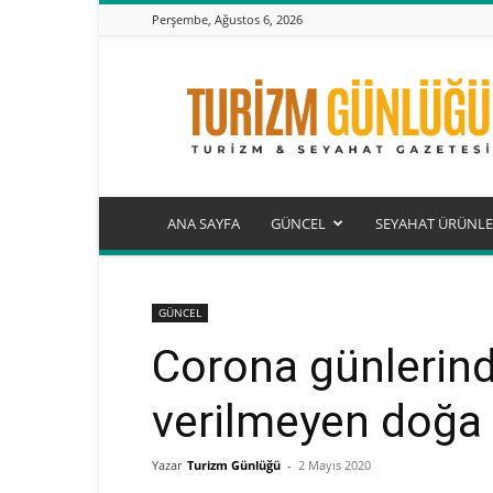
Perşembe, Ağustos 6, 2026
Turizm
Günlüğü
ANA SAYFA
GÜNCEL
SEYAHAT ÜRÜNLE
GÜNCEL
Corona günlerind
verilmeyen doğa 
Yazar
Turizm Günlüğü
-
2 Mayıs 2020