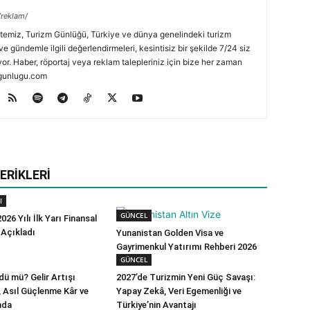
/reklam/
temiz, Turizm Günlüğü, Türkiye ve dünya genelindeki turizm
ve gündemle ilgili değerlendirmeleri, kesintisiz bir şekilde 7/24 siz
or. Haber, röportaj veya reklam talepleriniz için bize her zaman
zmgunlugu.com
ERIKLERI
I
GÜNCEL
026 Yılı İlk Yarı Finansal
 Açıkladı
Yunanistan Golden Visa ve
Gayrimenkul Yatırımı Rehberi 2026
GÜNCEL
ü mü? Gelir Artışı
2027’de Turizmin Yeni Güç Savaşı:
ı, Asıl Güçlenme Kâr ve
Yapay Zekâ, Veri Egemenliği ve
nda
Türkiye’nin Avantajı