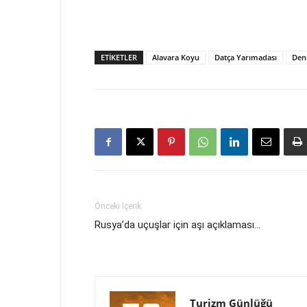
ETIKETLER
Alavara Koyu
Datça Yarımadası
Den
Önceki İçerik
Rusya’da uçuşlar için aşı açıklaması…
Turizm Günlüğü