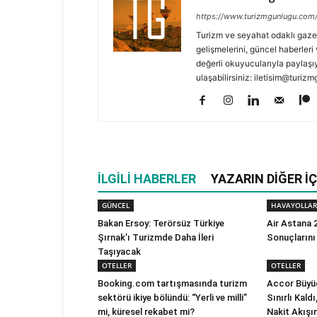
https://www.turizmgunlugu.com
Turizm ve seyahat odaklı gaze
gelişmelerini, güncel haberleri 
değerli okuyucularıyla paylaşıy
ulaşabilirsiniz: iletisim@turi
İLGILI HABERLER
YAZARIN DIĞER İÇ
GÜNCEL
HAVAYOLLAR
Bakan Ersoy: Terörsüz Türkiye
Air Astana 2
Şırnak’ı Turizmde Daha İleri
Sonuçlarını
Taşıyacak
OTELLER
OTELLER
Booking.com tartışmasında turizm
Accor Büyüd
sektörü ikiye bölündü: “Yerli ve milli”
Sınırlı Kald
mi, küresel rekabet mi?
Nakit Akışı