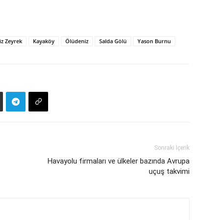
iz Zeyrek
Kayaköy
Ölüdeniz
Salda Gölü
Yason Burnu
Sonraki İçerik
Havayolu firmaları ve ülkeler bazında Avrupa
uçuş takvimi