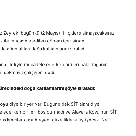
z Zeyrek, bugünkü (2 Mayıs) “Hiç ders almayacaksınız
rus ile mücadele edilen dönem içerisinde
e adım atılan doğa katliamlarını sıraladı.
ona illetiyle mücadele ederken birileri hâlâ doğanın
ri sokmaya çalışıyor” dedi.
recindeki doğa katliamlarını şöyle sıraladı:
Koyu
diye bir yer var. Bugüne dek SİT alanı diye
e ederken birileri boş durmadı ve Alavara Koyu’nun SİT
 madenciler o muhteşem güzelliklere üşüşecek. Ne