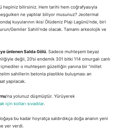
’ü hepiniz bilirsiniz. Hem tarihi hem coğrafyasıyla
 meşgulken ne yaptılar biliyor musunuz? Jeotermal
ondaj kuyularının ikisi Ölüdeniz Plajı Lagünü’nde, biri
burun/Gemiler Sahili’nde olacak. Tamamı arkeolojik ve
diye ünlenen Salda Gölü
. Sadece muhteşem beyaz
liğiyle değil, 20’si endemik 301 bitki 114 omurgalı canlı
 içmediler o muhteşem güzelliğin yanına bir “millet
elim sahillerin betonla plastikle buluşması an
at yapılacak.
rnu
’na yolunuz düşmüştür. Yürüyerek
k için kolları sıvadılar
.
doğaya bu kadar hoyratça saldırdıkça doğa ananın yeni
ne yer verdi.