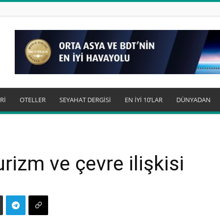
Rİ
OTELLER
SEYAHAT DERGİSİ
EN İYİ 10’LAR
DÜNYADAN
izm ve çevre ilişkisi