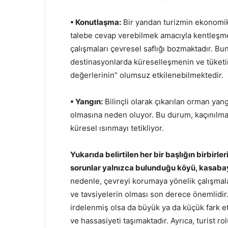
• Konutlaşma:
Bir yandan turizmin ekonomik 
talebe cevap verebilmek amacıyla kentleşm
çalışmaları çevresel saflığı bozmaktadır. Bun
destinasyonlarda küreselleşmenin ve tüketim
değerlerinin” olumsuz etkilenebilmektedir.
• Yangın:
Bilinçli olarak çıkarılan orman yang
olmasına neden oluyor. Bu durum, kaçınılmaz 
küresel ısınmayı tetikliyor.
Yukarıda belirtilen her bir başlığın birbirle
sorunlar yalnızca bulunduğu köyü, kasabayı
nedenle, çevreyi korumaya yönelik çalışmalar
ve tavsiyelerin olması son derece önemlidi
irdelenmiş olsa da büyük ya da küçük fark e
ve hassasiyeti taşımaktadır. Ayrıca, turist ro