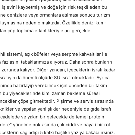
, işlevini kaybetmiş ve doğa için risk teşkil eden bu
erine denizlere veya ormanlara atılması sonucu turizm
 oluşmasına neden olmaktadır. Özellikle deniz-kum-
an çöp toplama etkinlikleriyle acı gerçekle
il sistemi, açık büfeler veya serpme kahvaltılar ile
fazlasını tabaklarımıza alıyoruz. Daha sonra bunların
zorunda kalıyor. Diğer yandan, içeceklerin israfı kadar
israfıyla da önemli ölçüde SU israf olmaktadır. Ayrıca
anında hazırlayıp verebilmek için önceden bir takım
an bu yiyeceklerinde kimi zaman bekleme süresi
ncekiler çöpe gitmektedir. Pişirme ve servis sırasında
knikler ve yapılan yanlışlıklar nedeniyle de gıda israfı
ücadelede ve yakın bir gelecekte de temel protein
klere” yönelme noktasında çok ciddi ve hayati bir rol
öceklerin sağladığı 5 katkı başlıklı yazıya bakabilirsiniz.