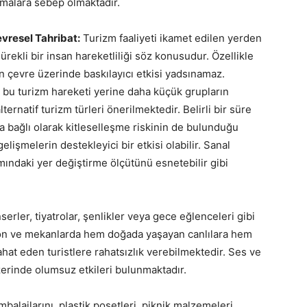
lmalara sebep olmaktadır.
evresel Tahribat:
Turizm faaliyeti ikamet edilen yerden
rekli bir insan hareketliliği söz konusudur. Özellikle
n çevre üzerinde baskılayıcı etkisi yadsınamaz.
n bu turizm hareketi yerine daha küçük grupların
lternatif turizm türleri önerilmektedir. Belirli bir süre
a bağlı olarak kitleselleşme riskinin de bulunduğu
elişmelerin destekleyici bir etkisi olabilir. Sanal
ımındaki yer değiştirme ölçütünü esnetebilir gibi
rler, tiyatrolar, şenlikler veya gece eğlenceleri gibi
yon ve mekanlarda hem doğada yaşayan canlılara hem
hat eden turistlere rahatsızlık verebilmektedir. Ses ve
üzerinde olumsuz etkileri bulunmaktadır.
balajlarını, plastik poşetleri, piknik malzemeleri,