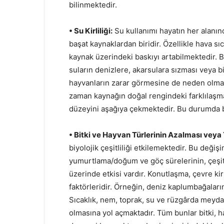
bilinmektedir.
• Su Kirliliği:
Su kullanımı hayatın her alanın
başat kaynaklardan biridir. Özellikle hava sı
kaynak üzerindeki baskıyı artabilmektedir. Bi
suların denizlere, akarsulara sızması veya bili
hayvanların zarar görmesine de neden olmak
zaman kaynağın doğal rengindeki farklılaşma 
düzeyini aşağıya çekmektedir. Bu durumda b
• Bitki ve Hayvan Türlerinin Azalması veya
biyolojik çeşitliliği etkilemektedir. Bu deği
yumurtlama/doğum ve göç sürelerinin, çeşitli
üzerinde etkisi vardır. Konutlaşma, çevre kir
faktörleridir. Örneğin, deniz kaplumbağaların
Sıcaklık, nem, toprak, su ve rüzgârda meyd
olmasına yol açmaktadır. Tüm bunlar bitki,