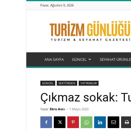
Pazar, Ağustos 9, 2026
Turizm
Günlüğü
ANA SAYFA
GÜNCEL
SEYAHAT ÜRÜNLE
GÜNCEL
SEKTÖRDEN
YATIRIMLAR
Çıkmaz sokak: Tur
Yazar
Ebru Avcı
-
1 Mayıs 2020