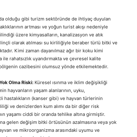
da olduğu gibi turizm sektöründe de ihtiyaç duyulan
caklıklarının artması ve yoğun turist akışı nedeniyle
lindiği üzere kimyasalların, kanalizasyon ve atık
nçli olarak atılması su kirliliğiyle beraber türlü bitki ve
tadır. Kimi zaman dayanılmaz ağır bir koku kimi
ile rahatsızlık uyandırmakta ve çevresel kalite
ölgenin cazibesini olumsuz yönde etkilemektedir.
 Yok Olma Riski:
Küresel ısınma ve iklim değişikliği
şimin hayvanların yaşam alanlarının, uyku,
 hastalıkların (kanser gibi) ve hayvan türlerinin
liliği ve denizlerden kum alımı da bir diğer risk
ın yaşamı ciddi bir oranda tehlike altına girmiştir.
ana gelen değişim bitki örtüsünün azalmasına veya yok
 hayvan ve mikroorganizma arasındaki uyumu ve