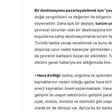
Bir destinasyonu pazarlayabilmek için “çev
doğal zenginlikleri ve değerleri ile bölgenin 
söylenebilir. Daha açık bir deyişle,
turizm ç
çevresel sorunları olan bir destinasyona ki
koşullarına sahip destinasyonlarda turizm fa
Turistik talebe cevap verebilmek ve bunu d
düşünüp uzun vadeli kazançlar görmezden ge
da çevrenin kalitesini bozan bir etkinliktir.
etkisini genel hatlarıyla ele aldığımızda öne 
• Hava Kirliliği:
Isıtma, soğutma ve aydınlatma
kaynaklarının neden olduğu gazlar hava kirli
enerji kaynakları önem kazanmaktadır. Hava ki
gelişimi ile ulaşım sektörünün gelişimi para
uçak, otobüs, minibüs ve otomobil gibi ulaş
olarak bir de dönüşü var. Ayrıca bu tür karbo