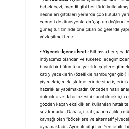
bebek bezi, mendil gibi her türlü kullanılmış
nesneleri gittikleri yerlerde çöp kutuları y
cenneti destinasyonlarda ‘çöpten dağların’
güneş turizminde öne çıkan bölgelerde yapıl
yüzleşilmektedir.
• Yiyecek-İçecek İsrafı:
Bilhassa her şey dâh
ihtiyacımız olandan ve tüketebileceğimizden 
büyük bir bölümü ne yazık ki çöplere gitmek 
katı yiyeceklerin (özellikle hamburger gibi) 
yiyecek-içecek işletmelerinde siparişlerini 
hazırlıklar yapılmaktadır. Önceden hazırlan
dolmakta ve daha tazesini sunabilmek için ö
gözden kaçan eksiklikler, kullanılan hatalı te
söz konudur. Dahası, israf şuanda açlıkla m
kaynağı olan “böceklere ve alternatif yiyece
oynamaktadır. Ayrıntılı bilgi için Yenilebilir b