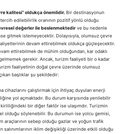
re kalitesi” oldukça önemlidir.
Bir destinasyonun
tercih edilebilirlik oranının pozitif yönlü olduğu
evresel değerler ile beslenmektedir
ve bu nedenle
mse gitmek istemeyecektir. Dolayısıyla, olumsuz çevre
aliyetlerinin devam ettirebilmek oldukça güçleşecektir.
evam ettirebilmek de mühim olduğundan, kar odaklı
lmemek gerekir. Ancak, turizm faaliyeti bir o kadar
 Turizm faaliyetinin doğal çevre üzerinde olumsuz
çıkan başlıklar şu şekildedir:
 cihazlarını çalıştırmak için ihtiyaç duyulan enerji
liğine yol açmaktadır. Bu durum karşısında yenilebilir
rliliğindeki bir diğer faktör ise ulaşımdır. Turizmin
lel olduğu söylenebilir. Bu durumun ise yolcu gemisi,
ım araçlarının sebep olduğu gazlar ve yoğun trafik
n salınımlarının iklim değişikliği üzerinde etkili olduğu