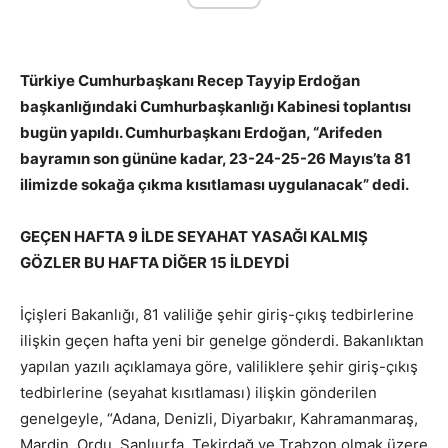
Türkiye Cumhurbaşkanı Recep Tayyip Erdoğan
başkanlığındaki Cumhurbaşkanlığı Kabinesi toplantısı
bugün yapıldı. Cumhurbaşkanı Erdoğan, “Arifeden
bayramın son gününe kadar, 23-24-25-26 Mayıs’ta 81
ilimizde sokağa çıkma kısıtlaması uygulanacak” dedi.
GEÇEN HAFTA 9 İLDE SEYAHAT YASAĞI KALMIŞ
GÖZLER BU HAFTA DİĞER 15 İLDEYDİ
İçişleri Bakanlığı, 81 valiliğe şehir giriş-çıkış tedbirlerine
ilişkin geçen hafta yeni bir genelge gönderdi. Bakanlıktan
yapılan yazılı açıklamaya göre, valiliklere şehir giriş-çıkış
tedbirlerine (seyahat kısıtlaması) ilişkin gönderilen
genelgeyle, “Adana, Denizli, Diyarbakır, Kahramanmaraş,
Mardin, Ordu, Şanlıurfa, Tekirdağ ve Trabzon olmak üzere