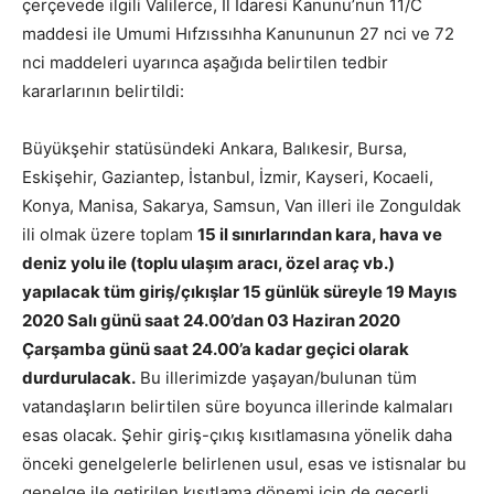
çerçevede ilgili Valilerce, İl İdaresi Kanunu’nun 11/C
maddesi ile Umumi Hıfzıssıhha Kanununun 27 nci ve 72
nci maddeleri uyarınca aşağıda belirtilen tedbir
kararlarının belirtildi:
Büyükşehir statüsündeki Ankara, Balıkesir, Bursa,
Eskişehir, Gaziantep, İstanbul, İzmir, Kayseri, Kocaeli,
Konya, Manisa, Sakarya, Samsun, Van illeri ile Zonguldak
ili olmak üzere toplam
15 il sınırlarından kara, hava ve
deniz yolu ile (toplu ulaşım aracı, özel araç vb.)
yapılacak tüm giriş/çıkışlar 15 günlük süreyle 19 Mayıs
2020 Salı günü saat 24.00’dan 03 Haziran 2020
Çarşamba günü saat 24.00’a kadar geçici olarak
durdurulacak.
Bu illerimizde yaşayan/bulunan tüm
vatandaşların belirtilen süre boyunca illerinde kalmaları
esas olacak. Şehir giriş-çıkış kısıtlamasına yönelik daha
önceki genelgelerle belirlenen usul, esas ve istisnalar bu
genelge ile getirilen kısıtlama dönemi için de geçerli