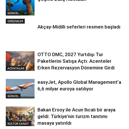
GÜNCEL
GİRİŞİMLER
Akçay-Midilli seferleri resmen başladı
OTTO DMC, 2027 Yurtdışı Tur
Paketlerini Satışa Açtı: Acenteler
Erken Rezervasyon Dönemine Girdi
ACENTALAR
easyJet, Apollo Global Management’a
6,6 milyar euroya satılıyor
GÜNCEL
Bakan Ersoy ile Acun Ilıcalı bir araya
geldi: Türkiye’nin turizm tanıtımı
masaya yatırıldı
KÜLTÜR SANAT