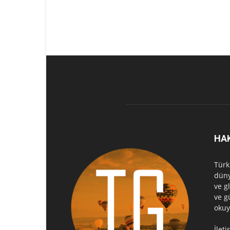
HA
Türk
düny
ve g
ve g
okuy
İlet