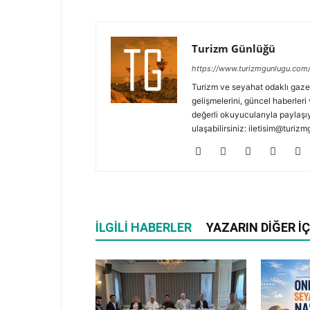
Turizm Günlüğü
https://www.turizmgunlugu.com
Turizm ve seyahat odaklı gaze
gelişmelerini, güncel haberleri 
değerli okuyucularıyla paylaşıy
ulaşabilirsiniz: iletisim@turi
İLGILI HABERLER
YAZARIN DIĞER İÇ