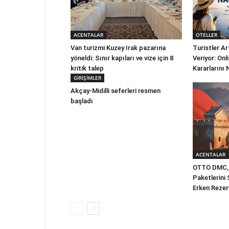
ACENTALAR
OTELLER
Van turizmi Kuzey Irak pazarına
Turistler A
yöneldi: Sınır kapıları ve vize için 8
Veriyor: On
kritik talep
Kararlarını 
GİRİŞİMLER
Akçay-Midilli seferleri resmen
başladı
ACENTALAR
OTTO DMC, 
Paketlerini
Erken Rezer