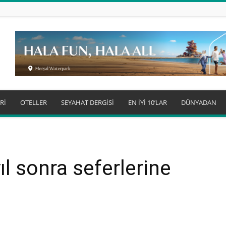
Rİ
OTELLER
SEYAHAT DERGİSİ
EN İYİ 10’LAR
DÜNYADAN
ıl sonra seferlerine