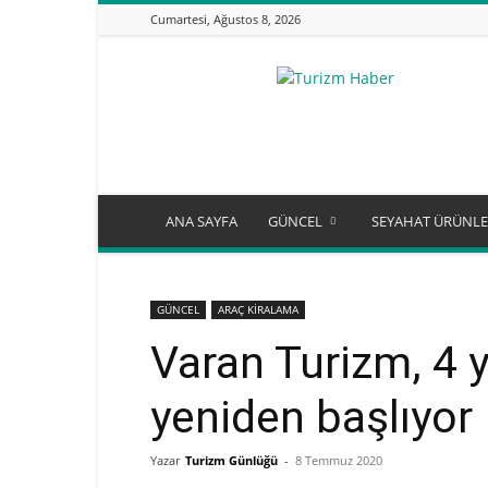
Cumartesi, Ağustos 8, 2026
Turizm
Günlüğü
ANA SAYFA
GÜNCEL
SEYAHAT ÜRÜNLE
GÜNCEL
ARAÇ KİRALAMA
Varan Turizm, 4 y
yeniden başlıyor
Yazar
Turizm Günlüğü
-
8 Temmuz 2020