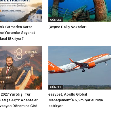
GÜNCEL
rtık Gitmeden Karar
Çeşme Dalış Noktaları
line Yorumlar Seyahat
Nasıl Etkiliyor?
GÜNCEL
2027 Yurtdışı Tur
easyJet, Apollo Global
 Satışa Açtı: Acenteler
Management’a 6,6 milyar euroya
vasyon Dönemine Girdi
satılıyor