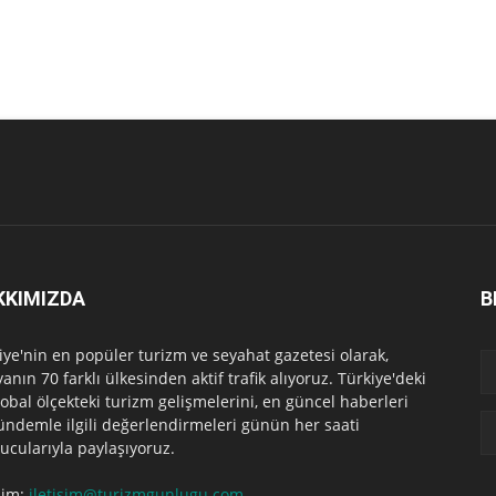
KKIMIZDA
B
iye'nin en popüler turizm ve seyahat gazetesi olarak,
anın 70 farklı ülkesinden aktif trafik alıyoruz. Türkiye'deki
lobal ölçekteki turizm gelişmelerini, en güncel haberleri
ündemle ilgili değerlendirmeleri günün her saati
ucularıyla paylaşıyoruz.
işim:
iletisim@turizmgunlugu.com