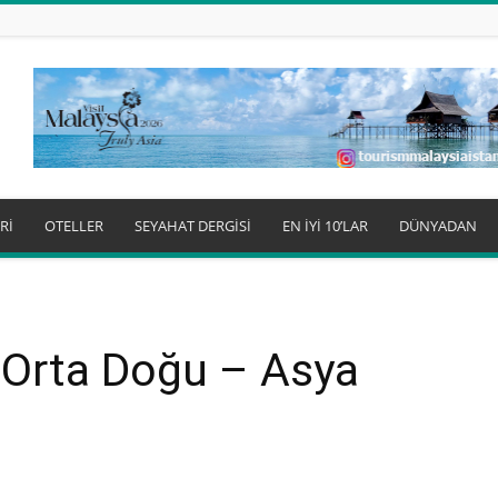
Rİ
OTELLER
SEYAHAT DERGİSİ
EN İYİ 10’LAR
DÜNYADAN
 Orta Doğu – Asya