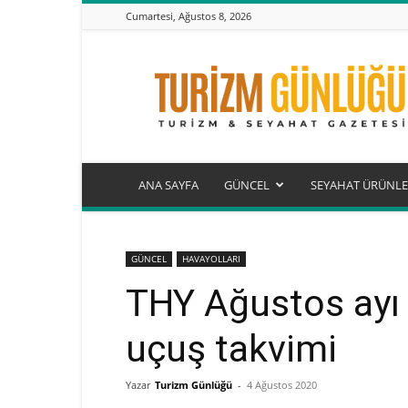
Cumartesi, Ağustos 8, 2026
Turizm
Günlüğü
ANA SAYFA
GÜNCEL
SEYAHAT ÜRÜNLE
GÜNCEL
HAVAYOLLARI
THY Ağustos ayı
uçuş takvimi
Yazar
Turizm Günlüğü
-
4 Ağustos 2020