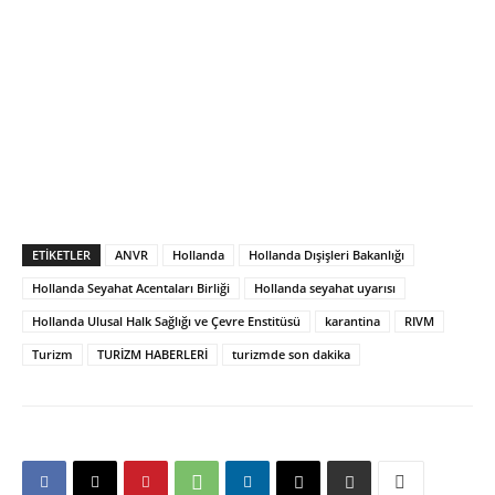
ETIKETLER
ANVR
Hollanda
Hollanda Dışişleri Bakanlığı
Hollanda Seyahat Acentaları Birliği
Hollanda seyahat uyarısı
Hollanda Ulusal Halk Sağlığı ve Çevre Enstitüsü
karantina
RIVM
Turizm
TURİZM HABERLERİ
turizmde son dakika