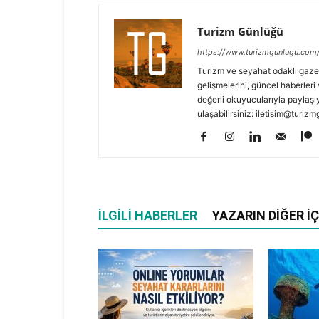
Turizm Günlüğü
https://www.turizmgunlugu.com
Turizm ve seyahat odaklı gaze
gelişmelerini, güncel haberleri 
değerli okuyucularıyla paylaşıy
ulaşabilirsiniz: iletisim@turi
İLGILI HABERLER
YAZARIN DIĞER İÇ