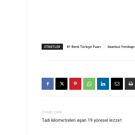
ETIKETLER
81 Renk Türkiye Fuarı
İstanbul Yenikapı
Önceki İçerik
Tadı kilometreleri aşan 19 yöresel lezzet