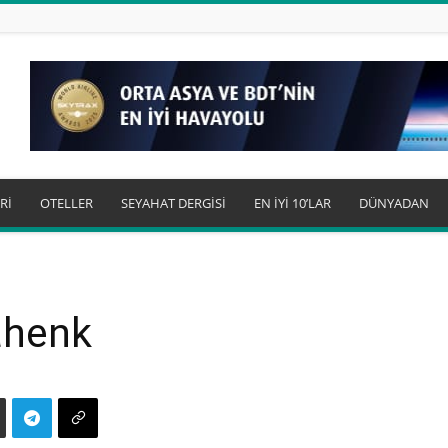
Rİ
OTELLER
SEYAHAT DERGİSİ
EN İYİ 10’LAR
DÜNYADAN
 ahenk