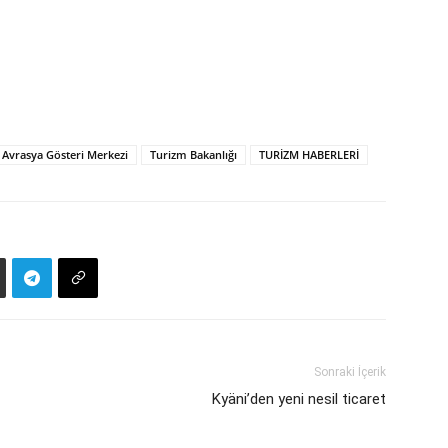
 Avrasya Gösteri Merkezi
Turizm Bakanlığı
TURİZM HABERLERİ
Sonraki İçerik
Kyäni’den yeni nesil ticaret