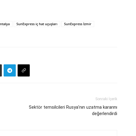
ntalya
SunExpress iç hat uçuşları
SunExpress İzmir
Sonraki İçerik
Sektör temsilcileri Rusya’nın uzatma kararını
değerlendirdi