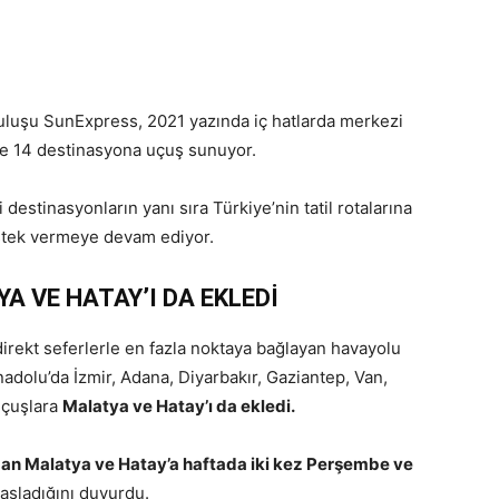
ruluşu SunExpress, 2021 yazında iç hatlarda merkezi
se 14 destinasyona uçuş sunuyor.
estinasyonların yanı sıra Türkiye’nin tatil rotalarına
estek vermeye devam ediyor.
 VE HATAY’I DA EKLEDİ
direkt seferlerle en fazla noktaya bağlayan havayolu
adolu’da İzmir, Adana, Diyarbakır, Gaziantep, Van,
uçuşlara
Malatya ve Hatay’ı da ekledi.
dan Malatya ve Hatay’a haftada iki kez Perşembe ve
aşladığını duyurdu.