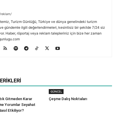
/reklam/
temiz, Turizm Günlüğü, Türkiye ve dünya genelindeki turizm
ve gündemle ilgili değerlendirmeleri, kesintisiz bir şekilde 7/24 siz
or. Haber, röportaj veya reklam talepleriniz için bize her zaman
zmgunlugu.com
ERIKLERI
GÜNCEL
rtık Gitmeden Karar
Çeşme Dalış Noktaları
line Yorumlar Seyahat
Nasıl Etkiliyor?