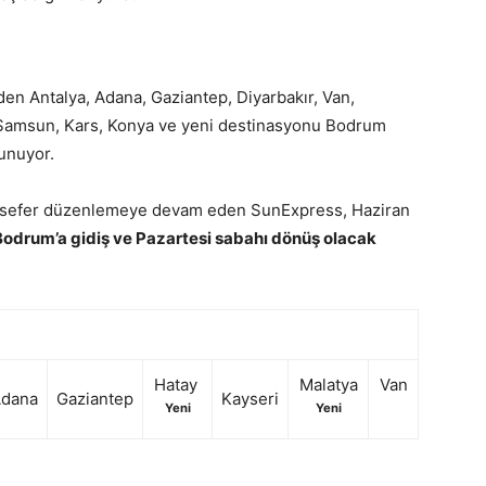
en Antalya, Adana, Gaziantep, Diyarbakır, Van,
, Samsun, Kars, Konya ve yeni destinasyonu Bodrum
unuyor.
ünü sefer düzenlemeye devam eden SunExpress, Haziran
odrum’a gidiş ve Pazartesi sabahı dönüş olacak
Hatay
Malatya
Van
dana
Gaziantep
Kayseri
Yeni
Yeni