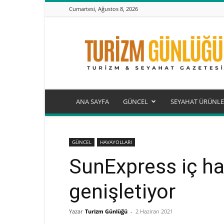
Cumartesi, Ağustos 8, 2026
Turizm
Günlüğü
ANA SAYFA
GÜNCEL
SEYAHAT ÜRÜNLE
GÜNCEL
HAVAYOLLARI
SunExpress iç ha
genişletiyor
Yazar
Turizm Günlüğü
-
2 Haziran 2021