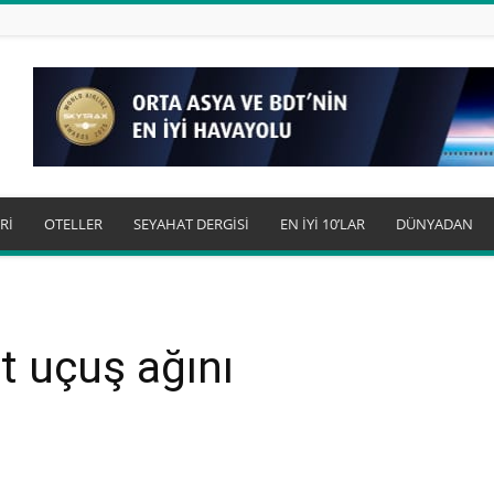
Rİ
OTELLER
SEYAHAT DERGİSİ
EN İYİ 10’LAR
DÜNYADAN
t uçuş ağını