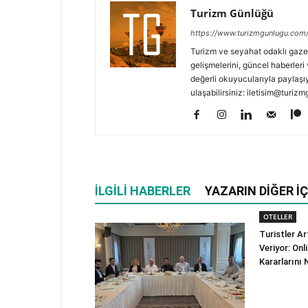
Turizm Günlüğü
https://www.turizmgunlugu.com
Turizm ve seyahat odaklı gaze
gelişmelerini, güncel haberleri 
değerli okuyucularıyla paylaşıy
ulaşabilirsiniz: iletisim@turi
İLGILI HABERLER
YAZARIN DIĞER İÇ
OTELLER
Turistler A
Veriyor: On
Kararlarını 