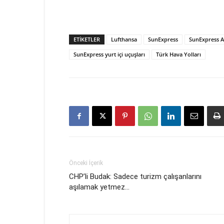
ETIKETLER
Lufthansa
SunExpress
SunExpress A
SunExpress yurt içi uçuşları
Türk Hava Yolları
Önceki İçerik
CHP’li Budak: Sadece turizm çalışanlarını
aşılamak yetmez…