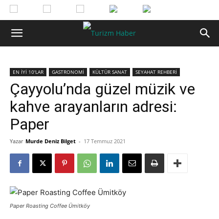
EN İYİ 10'LAR
GASTRONOMİ
KÜLTÜR SANAT
SEYAHAT REHBERİ
Çayyolu’nda güzel müzik ve
kahve arayanların adresi:
Paper
Yazar
Murde Deniz Bilget
-
17 Temmuz 2021
Paper Roasting Coffee Ümitköy