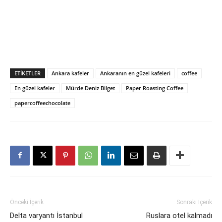
ETIKETLER
Ankara kafeler
Ankaranın en güzel kafeleri
coffee
En güzel kafeler
Mürde Deniz Bilget
Paper Roasting Coffee
papercoffeechocolate
Önceki İçerik
Sonraki İçerik
Delta varyantı İstanbul
Ruslara otel kalmadı