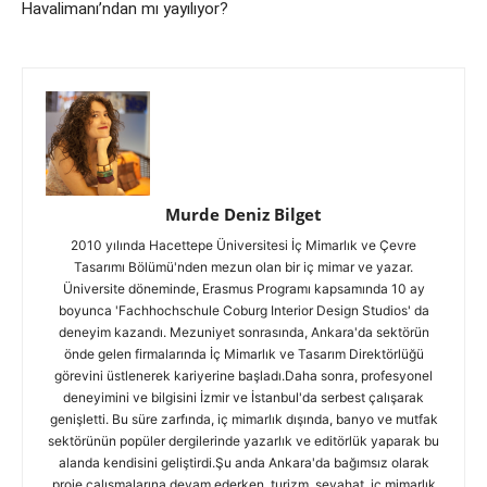
Havalimanı’ndan mı yayılıyor?
Murde Deniz Bilget
2010 yılında Hacettepe Üniversitesi İç Mimarlık ve Çevre
Tasarımı Bölümü'nden mezun olan bir iç mimar ve yazar.
Üniversite döneminde, Erasmus Programı kapsamında 10 ay
boyunca 'Fachhochschule Coburg Interior Design Studios' da
deneyim kazandı. Mezuniyet sonrasında, Ankara'da sektörün
önde gelen firmalarında İç Mimarlık ve Tasarım Direktörlüğü
görevini üstlenerek kariyerine başladı.Daha sonra, profesyonel
deneyimini ve bilgisini İzmir ve İstanbul'da serbest çalışarak
genişletti. Bu süre zarfında, iç mimarlık dışında, banyo ve mutfak
sektörünün popüler dergilerinde yazarlık ve editörlük yaparak bu
alanda kendisini geliştirdi.Şu anda Ankara'da bağımsız olarak
proje çalışmalarına devam ederken, turizm, seyahat, iç mimarlık