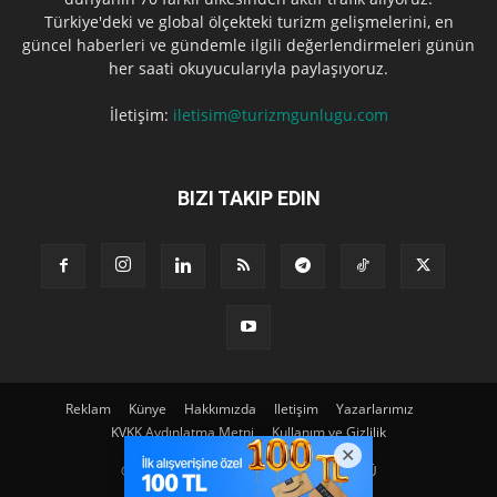
Türkiye'deki ve global ölçekteki turizm gelişmelerini, en
güncel haberleri ve gündemle ilgili değerlendirmeleri günün
her saati okuyucularıyla paylaşıyoruz.
İletişim:
iletisim@turizmgunlugu.com
BIZI TAKIP EDIN
Reklam
Künye
Hakkımızda
Iletişim
Yazarlarımız
KVKK Aydınlatma Metni
Kullanım ve Gizlilik
© Copyright © 2023 | TURIZM GÜNLÜGÜ