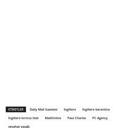
ETIKETLER
Daily Mail Gazetesi
İngiltere
İngiltere karantina
İngiltere kırmızı liste
MailOnline
Paul Charles
PC Agency
seyahat yasağı