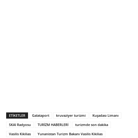
ETIKETLER
Galataport
kruvaziyer turizmi
Kuşadası Limanı
SKAI Radyosu
TURİZM HABERLERİ
turizmde son dakika
Vasilis Kikilias
Yunanistan Turizm Bakanı Vasilis Kikilias