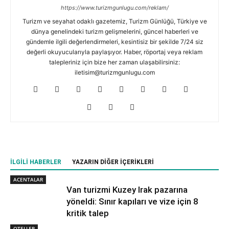
https://www.turizmgunlugu.com/reklam/
Turizm ve seyahat odaklı gazetemiz, Turizm Günlüğü, Türkiye ve
dünya genelindeki turizm gelişmelerini, güncel haberleri ve
gündemle ilgili değerlendirmeleri, kesintisiz bir şekilde 7/24 siz
değerli okuyucularıyla paylaşıyor. Haber, röportaj veya reklam
talepleriniz için bize her zaman ulaşabilirsiniz:
iletisim@turizmgunlugu.com
İLGILI HABERLER
YAZARIN DIĞER İÇERIKLERI
ACENTALAR
Van turizmi Kuzey Irak pazarına
yöneldi: Sınır kapıları ve vize için 8
kritik talep
OTELLER