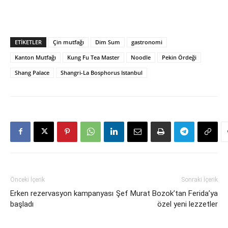
ETIKETLER
Çin mutfağı
Dim Sum
gastronomi
Kanton Mutfağı
Kung Fu Tea Master
Noodle
Pekin Ördeği
Shang Palace
Shangri-La Bosphorus Istanbul
Önceki İçerik
Sonraki İçerik
Erken rezervasyon kampanyası
Şef Murat Bozok’tan Ferida’ya
başladı
özel yeni lezzetler