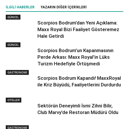
İLGILI HABERLER
YAZARIN DIĞER İÇERIKLERI
GÜNCEL
Scorpios Bodrum’dan Yeni Açıklama:
Maxx Royal Bizi Faaliyet Gösteremez
Hale Getirdi
GÜNCEL
Scorpios Bodrum’un Kapanmasının
Perde Arkası: Maxx Royal’in Lüks
Turizm Hedefiyle Örtüşmedi
GASTRONOMİ
Scorpios Bodrum Kapandı! MaxxRoyal
ile Kriz Büyüdü, Faaliyetlerini Durdurdu
OTELLER
Sektörün Deneyimli İsmi Zihni Bilir,
Club Marvy’de Restoran Müdürü Oldu
GASTRONOMİ