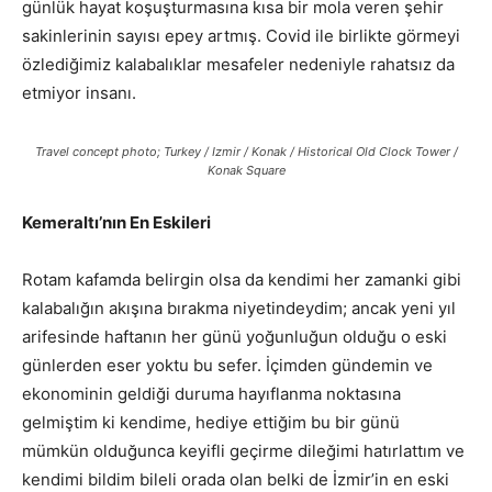
günlük hayat koşuşturmasına kısa bir mola veren şehir
sakinlerinin sayısı epey artmış. Covid ile birlikte görmeyi
özlediğimiz kalabalıklar mesafeler nedeniyle rahatsız da
etmiyor insanı.
Travel concept photo; Turkey / Izmir / Konak / Historical Old Clock Tower /
Konak Square
Kemeraltı’nın En Eskileri
Rotam kafamda belirgin olsa da kendimi her zamanki gibi
kalabalığın akışına bırakma niyetindeydim; ancak yeni yıl
arifesinde haftanın her günü yoğunluğun olduğu o eski
günlerden eser yoktu bu sefer. İçimden gündemin ve
ekonominin geldiği duruma hayıflanma noktasına
gelmiştim ki kendime, hediye ettiğim bu bir günü
mümkün olduğunca keyifli geçirme dileğimi hatırlattım ve
kendimi bildim bileli orada olan belki de İzmir’in en eski