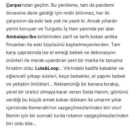
Çarşısı
’ndan geçtim. Bu yenileme, tam da pandemi
öncesine denk geldiği için midir bilinmez, her iki
çarşısının da eski tadı yok ne yazık ki. Ancak yıllardır
yerini koruyan ve Turgutlu İş Hanı yanında yer alan
Ambalajcı İbo
birbirinden zarif ve tarih kokan antika
fincanları ile eski büyüsünü kaybetmeyenlerden. Tam
karşı çaprazında ise el emeği bebek ve dekorasyon
ürünleri ile merak uyandıran yeni bir marka ile tanışma
fırsatım oldu:
Lula&Loop
… Vitrindeki kadife kabaklar ve
eğlenceli yılbaşı süsleri, keçe bebekler, el yapımı bebek
ve yetişkin önlükleri… Reklamcılığı bir kenara bırakıp,
yerel bir üretici olmaya karar veren Seda Hanım, gönlünü
verdiği bu küçük emek kokan dükkanı ile umarım yıllar
içerisinde Kemeraltı’nın vazgeçilmezlerinden biri olur!
Benim için bir sonraki turda rotamın vazgeçilmezlerinden
biri oldu bile…