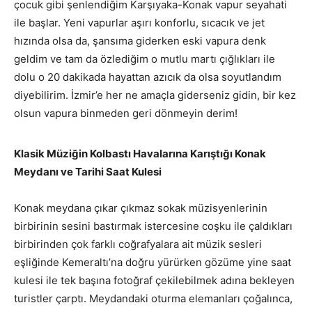
çocuk gibi şenlendiğim Karşıyaka-Konak vapur seyahati
ile başlar. Yeni vapurlar aşırı konforlu, sıcacık ve jet
hızında olsa da, şansıma giderken eski vapura denk
geldim ve tam da özlediğim o mutlu martı çığlıkları ile
dolu o 20 dakikada hayattan azıcık da olsa soyutlandım
diyebilirim. İzmir’e her ne amaçla giderseniz gidin, bir kez
olsun vapura binmeden geri dönmeyin derim!
Klasik Müziğin Kolbastı Havalarına Karıştığı Konak
Meydanı ve Tarihi Saat Kulesi
Konak meydana çıkar çıkmaz sokak müzisyenlerinin
birbirinin sesini bastırmak istercesine coşku ile çaldıkları
birbirinden çok farklı coğrafyalara ait müzik sesleri
eşliğinde Kemeraltı’na doğru yürürken gözüme yine saat
kulesi ile tek başına fotoğraf çekilebilmek adına bekleyen
turistler çarptı. Meydandaki oturma elemanları çoğalınca,