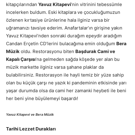
kitapçılarından
Yavuz Kitapevi
’nin vitrinini tebessümle
incelerken buldum. Eski kitaplara ve çocukluğumuzun
özlenen kırtasiye ürünlerine hala ilginiz varsa bir
uğramanızı tavsiye ederim. Anafartalar’ın girişine yakın
Yavuz Kitapevi’nden sonraki durağım epeydir aradığım
Candan Erçetin CD’lerini bulacağıma emin olduğum
Bera
Müzik
oldu. Restorasyonu biten
Başdurak Cami ve
Kapalı Çarşısı
’na gelmeden sağda köşede yer alan bu
müzik markette ilginiz varsa şahane plaklar da
bulabilirsiniz. Restorasyon ile hayli temiz bir yüze sahip
olan bu küçük çarşı ne yazık ki pandeminin etkisinde yarı
yaşar durumda olsa da cami her zamanki heybeti ile beni
her beni yine büyülemeyi başardı!
Yavuz Kitapevi ve Bera Müzik
Tarihi Lezzet Durakları