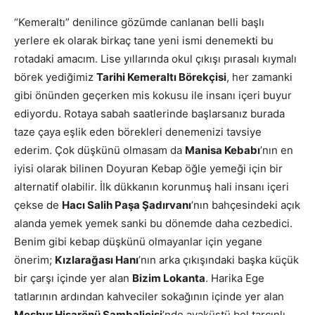
“Kemeraltı” denilince gözümde canlanan belli başlı
yerlere ek olarak birkaç tane yeni ismi denemekti bu
rotadaki amacım. Lise yıllarında okul çıkışı pırasalı kıymalı
börek yediğimiz
Tarihi Kemeraltı Börekçisi
, her zamanki
gibi önünden geçerken mis kokusu ile insanı içeri buyur
ediyordu. Rotaya sabah saatlerinde başlarsanız burada
taze çaya eşlik eden börekleri denemenizi tavsiye
ederim. Çok düşkünü olmasam da
Manisa Kebabı
’nın en
iyisi olarak bilinen Doyuran Kebap öğle yemeği için bir
alternatif olabilir. İlk dükkanın korunmuş hali insanı içeri
çekse de
Hacı Salih Paşa Şadırvanı
’nın bahçesindeki açık
alanda yemek yemek sanki bu dönemde daha cezbedici.
Benim gibi kebap düşkünü olmayanlar için yegane
önerim;
Kızlarağası Hanı
’nın arka çıkışındaki başka küçük
bir çarşı içinde yer alan
Bizim Lokanta
. Harika Ege
tatlarının ardından kahveciler sokağının içinde yer alan
Meşhur Hisarönü Şambalicisi
’nde ayaküstü bol tarçınlı