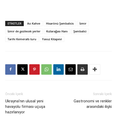
ETIKETLER
Acı Kahve
Hisarönü Şambalicis
İzmir
İzmir de gezilecek yerler
Kızlarağası Hanı
Şambalici
Tarihi Kemeraltı turu
Yavuz Kitapevi
Önceki İçerik
Sonraki İçerik
Ukrayna’nın ulusal yeni
Gastronomi ve renkler
havayolu firması uçuşa
arasındaki ilişki
hazırlanıyor