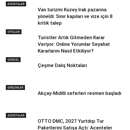
ACENTALAR
Van turizmi Kuzey Irak pazarına
yöneldi: Sınır kapıları ve vize için 8
kritik talep
OTELLER
Turistler Artık Gitmeden Karar
Veriyor: Online Yorumlar Seyahat
Kararlarını Nasıl Etkiliyor?
GÜNCEL
Çeşme Dalış Noktaları
GİRİŞİMLER
Akçay-Midilli seferleri resmen başladı
ACENTALAR
OTTO DMC, 2027 Yurtdışı Tur
Paketlerini Satışa Açtı: Acenteler