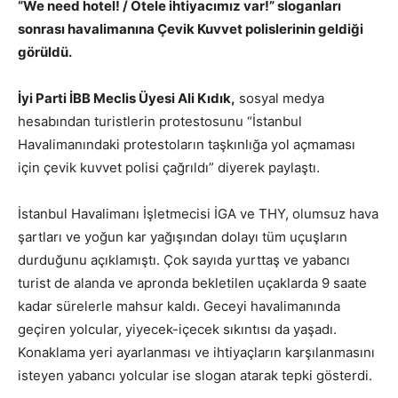
“We need hotel! / Otele ihtiyacımız var!” sloganları
sonrası havalimanına Çevik Kuvvet polislerinin geldiği
görüldü.
İyi Parti İBB Meclis Üyesi Ali Kıdık,
sosyal medya
hesabından turistlerin protestosunu “İstanbul
Havalimanındaki protestoların taşkınlığa yol açmaması
için çevik kuvvet polisi çağrıldı” diyerek paylaştı.
İstanbul Havalimanı İşletmecisi İGA ve THY, olumsuz hava
şartları ve yoğun kar yağışından dolayı tüm uçuşların
durduğunu açıklamıştı. Çok sayıda yurttaş ve yabancı
turist de alanda ve apronda bekletilen uçaklarda 9 saate
kadar sürelerle mahsur kaldı. Geceyi havalimanında
geçiren yolcular, yiyecek-içecek sıkıntısı da yaşadı.
Konaklama yeri ayarlanması ve ihtiyaçların karşılanmasını
isteyen yabancı yolcular ise slogan atarak tepki gösterdi.