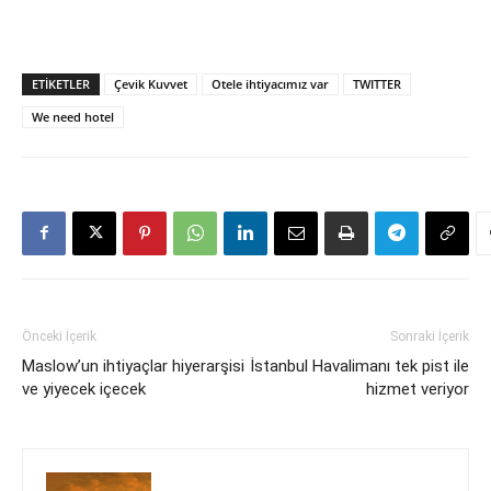
ETIKETLER
Çevik Kuvvet
Otele ihtiyacımız var
TWITTER
We need hotel
Önceki İçerik
Sonraki İçerik
Maslow’un ihtiyaçlar hiyerarşisi
İstanbul Havalimanı tek pist ile
ve yiyecek içecek
hizmet veriyor