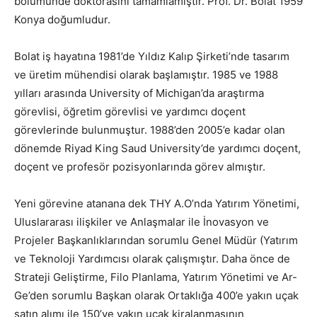
bölümünde doktorasını tamamlamıştır. Prof. Dr. Bolat 1959
Konya doğumludur.
Bolat iş hayatına 1981’de Yıldız Kalıp Şirketi’nde tasarım
ve üretim mühendisi olarak başlamıştır. 1985 ve 1988
yılları arasında University of Michigan’da araştırma
görevlisi, öğretim görevlisi ve yardımcı doçent
görevlerinde bulunmuştur. 1988’den 2005’e kadar olan
dönemde Riyad King Saud University’de yardımcı doçent,
doçent ve profesör pozisyonlarında görev almıştır.
Yeni görevine atanana dek THY A.O’nda Yatırım Yönetimi,
Uluslararası ilişkiler ve Anlaşmalar ile İnovasyon ve
Projeler Başkanlıklarından sorumlu Genel Müdür (Yatırım
ve Teknoloji Yardımcısı olarak çalışmıştır. Daha önce de
Strateji Geliştirme, Filo Planlama, Yatırım Yönetimi ve Ar-
Ge’den sorumlu Başkan olarak Ortaklığa 400’e yakın uçak
satın alımı ile 150’ye yakın uçak kiralanmasının