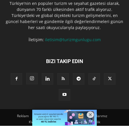
Türkiye'nin en popüler turizm ve seyahat gazetesi olarak,
dünyanın 70 farklı ülkesinden aktif trafik alıyoruz.
Türkiye'deki ve global ölçekteki turizm gelişmelerini, en
güncel haberleri ve gündemle ilgili değerlendirmeleri günün
her saati okuyucularıyla paylaşıyoruz.
İletişim:
iletisim@turizmgunlugu.com
BIZI TAKIP EDIN
Reklam
Künye
Hakkımızda
Iletişim
Yazarlarımız
KVKK Aydınlatma Metni
Kullanım ve Gizlilik