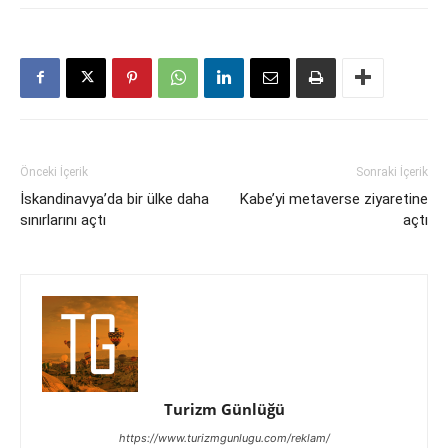
Önceki İçerik
Sonraki İçerik
İskandinavya’da bir ülke daha
Kabe’yi metaverse ziyaretine
sınırlarını açtı
açtı
Turizm Günlüğü
https://www.turizmgunlugu.com/reklam/