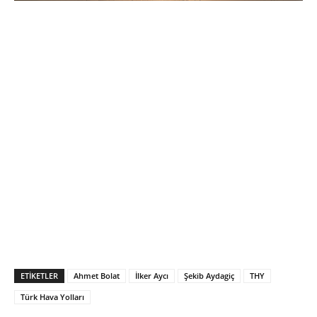
ETIKETLER
Ahmet Bolat
İlker Aycı
Şekib Aydagiç
THY
Türk Hava Yolları