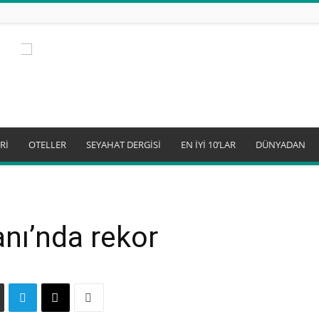
Rİ
OTELLER
SEYAHAT DERGİSİ
EN İYİ 10’LAR
DÜNYADAN
nı’nda rekor