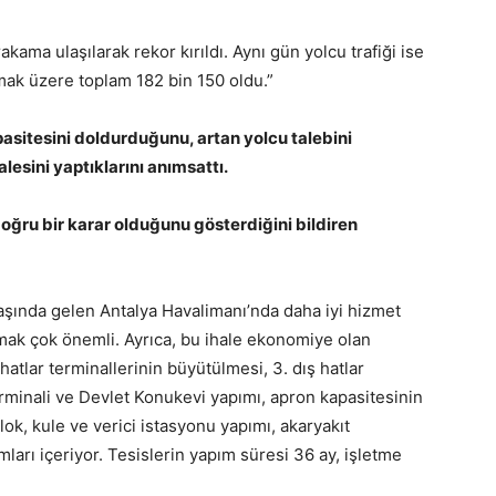
ama ulaşılarak rekor kırıldı. Aynı gün yolcu trafiği ise
lmak üzere toplam 182 bin 150 oldu.”
asitesini doldurduğunu, artan yolcu talebini
lesini yaptıklarını anımsattı.
doğru bir karar olduğunu gösterdiğini bildiren
başında gelen Antalya Havalimanı’nda daha iyi hizmet
rmak çok önemli. Ayrıca, bu ihale ekonomiye olan
 hatlar terminallerinin büyütülmesi, 3. dış hatlar
terminali ve Devlet Konukevi yapımı, apron kapasitesinin
blok, kule ve verici istasyonu yapımı, akaryakıt
mları içeriyor. Tesislerin yapım süresi 36 ay, işletme