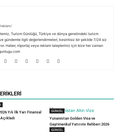
/reklam/
temiz, Turizm Günlüğü, Türkiye ve dünya genelindeki turizm
ve gündemle ilgili değerlendirmeleri, kesintisiz bir şekilde 7/24 siz
or. Haber, röportaj veya reklam talepleriniz için bize her zaman
zmgunlugu.com
ERIKLERI
I
GÜNCEL
026 Yılı İlk Yarı Finansal
 Açıkladı
Yunanistan Golden Visa ve
Gayrimenkul Yatırımı Rehberi 2026
GÜNCEL