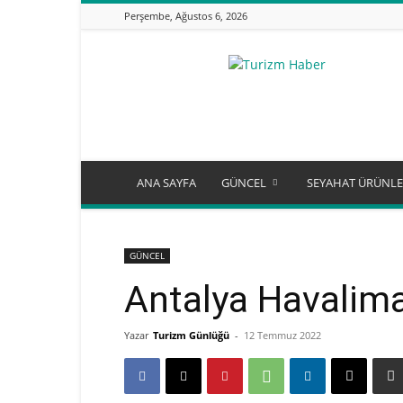
Perşembe, Ağustos 6, 2026
Turizm
Günlüğü
ANA SAYFA
GÜNCEL
SEYAHAT ÜRÜNLE
GÜNCEL
Antalya Havalima
Yazar
Turizm Günlüğü
-
12 Temmuz 2022