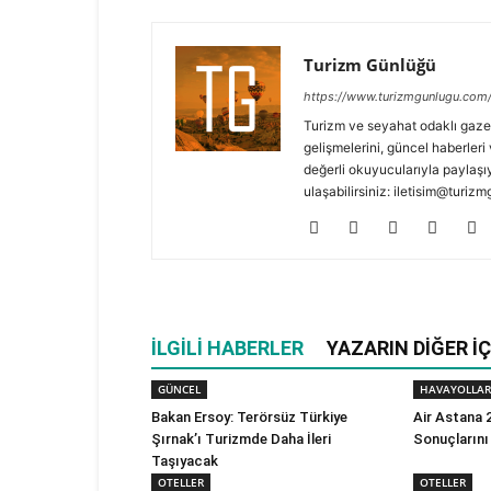
Turizm Günlüğü
https://www.turizmgunlugu.com
Turizm ve seyahat odaklı gaze
gelişmelerini, güncel haberleri 
değerli okuyucularıyla paylaşıy
ulaşabilirsiniz: iletisim@turi
İLGILI HABERLER
YAZARIN DIĞER İÇ
GÜNCEL
HAVAYOLLAR
Bakan Ersoy: Terörsüz Türkiye
Air Astana 2
Şırnak’ı Turizmde Daha İleri
Sonuçlarını
Taşıyacak
OTELLER
OTELLER