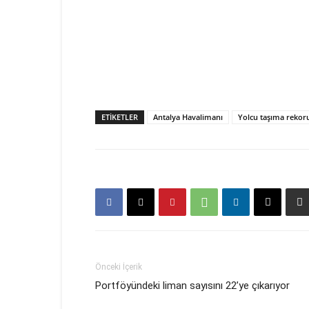
ETIKETLER
Antalya Havalimanı
Yolcu taşıma rekor
Önceki İçerik
Portföyündeki liman sayısını 22’ye çıkarıyor