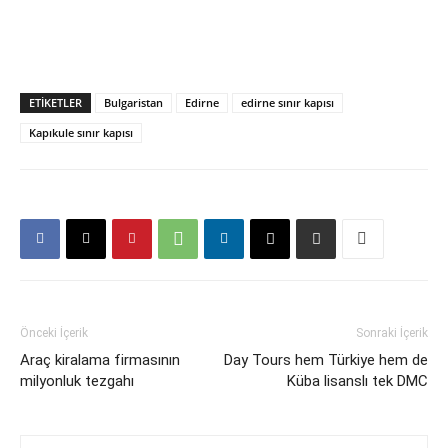
ETIKETLER
Bulgaristan
Edirne
edirne sınır kapısı
Kapıkule sınır kapısı
Önceki İçerik
Sonraki İçerik
Araç kiralama firmasının
Day Tours hem Türkiye hem de
milyonluk tezgahı
Küba lisanslı tek DMC