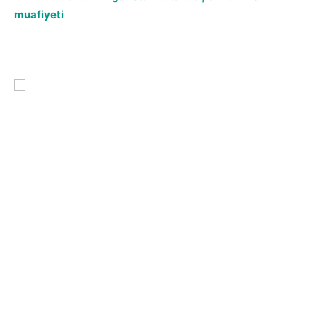
muafiyeti
Pasaportsuz giriş imkanı