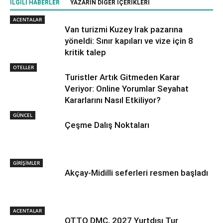
İLGILI HABERLER
YAZARIN DIĞER İÇERIKLERI
ACENTALAR
Van turizmi Kuzey Irak pazarına
yöneldi: Sınır kapıları ve vize için 8
kritik talep
OTELLER
Turistler Artık Gitmeden Karar
Veriyor: Online Yorumlar Seyahat
Kararlarını Nasıl Etkiliyor?
GÜNCEL
Çeşme Dalış Noktaları
GİRİŞİMLER
Akçay-Midilli seferleri resmen başladı
ACENTALAR
OTTO DMC, 2027 Yurtdışı Tur