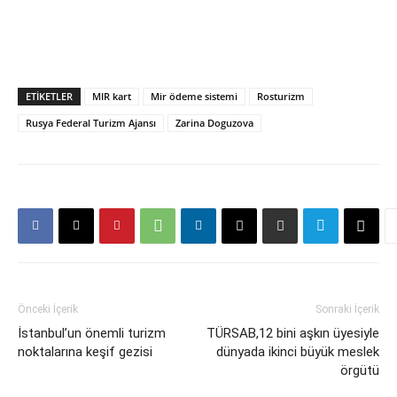
ETIKETLER
MIR kart
Mir ödeme sistemi
Rosturizm
Rusya Federal Turizm Ajansı
Zarina Doguzova
Önceki İçerik
Sonraki İçerik
İstanbul’un önemli turizm
TÜRSAB,12 bini aşkın üyesiyle
noktalarına keşif gezisi
dünyada ikinci büyük meslek
örgütü