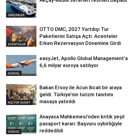
Akçay-Midilli seferleri resmen başladı
GİRİŞİMLER
OTTO DMC, 2027 Yurtdışı Tur
Paketlerini Satışa Açtı: Acenteler
Erken Rezervasyon Dönemine Girdi
ACENTALAR
easyJet, Apollo Global Management’a
6,6 milyar euroya satılıyor
GÜNCEL
Bakan Ersoy ile Acun Ilıcalı bir araya
geldi: Türkiye’nin turizm tanıtımı
masaya yatırıldı
KÜLTÜR SANAT
Anayasa Mahkemesi’nden kritik yeşil
pasaport kararı: Başvuru oybirliğiyle
reddedildi
GÜNCEL