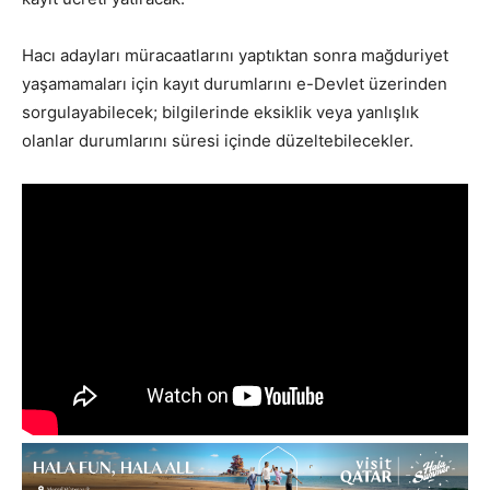
Hacı adayları müracaatlarını yaptıktan sonra mağduriyet
yaşamamaları için kayıt durumlarını e-Devlet üzerinden
sorgulayabilecek; bilgilerinde eksiklik veya yanlışlık
olanlar durumlarını süresi içinde düzeltebilecekler.