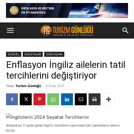
GÜNCEL
ACENTALAR
DÜNYADAN
Enflasyon İngiliz ailelerin tatil
tercihlerini değiştiriyor
Yazar
Turizm Günlüğü
-
4 Ocak 2023
Antalya'ya 11 ayda gelen İngiliz turistlerin sayısında tüm zamanların rekoru
kırıldı