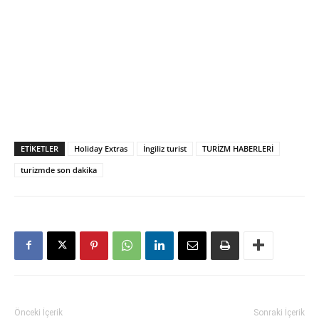
ETIKETLER
Holiday Extras
İngiliz turist
TURİZM HABERLERİ
turizmde son dakika
Önceki İçerik
Sonraki İçerik