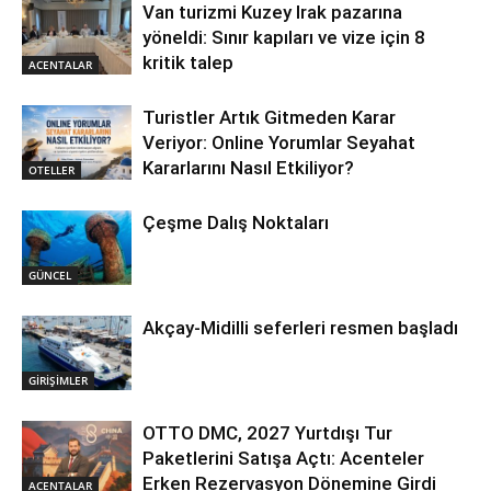
Van turizmi Kuzey Irak pazarına
yöneldi: Sınır kapıları ve vize için 8
kritik talep
ACENTALAR
Turistler Artık Gitmeden Karar
Veriyor: Online Yorumlar Seyahat
Kararlarını Nasıl Etkiliyor?
OTELLER
Çeşme Dalış Noktaları
GÜNCEL
Akçay-Midilli seferleri resmen başladı
GİRİŞİMLER
OTTO DMC, 2027 Yurtdışı Tur
Paketlerini Satışa Açtı: Acenteler
Erken Rezervasyon Dönemine Girdi
ACENTALAR