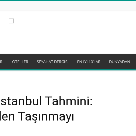
Rİ
OTELLER
SEYAHAT DERGİSİ
EN İYİ 10’LAR
DÜNYADAN
stanbul Tahmini:
den Taşınmayı