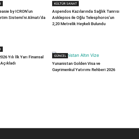
I
KÜLTÜR SANAT
 easie by ICRON’un
Aspendos Kazılarında Sağlık Tanrısı
tim Sistemi’ni Almatı’da
Asklepios ile Oğlu Telesphoros’un
2,20 Metrelik Heykeli Bulundu
I
GÜNCEL
026 Yılı İlk Yarı Finansal
 Açıkladı
Yunanistan Golden Visa ve
Gayrimenkul Yatırımı Rehberi 2026