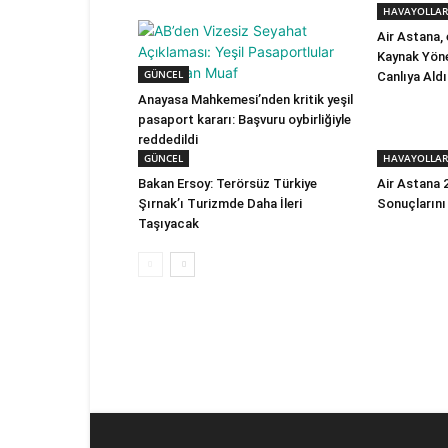
HAVAYOLLAR
Air Astana,
Kaynak Yöne
GÜNCEL
Canlıya Aldı
Anayasa Mahkemesi’nden kritik yeşil
pasaport kararı: Başvuru oybirliğiyle
reddedildi
GÜNCEL
HAVAYOLLAR
Bakan Ersoy: Terörsüz Türkiye
Air Astana 2
Şırnak’ı Turizmde Daha İleri
Sonuçlarını
Taşıyacak