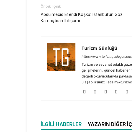
Önceki İçerik
Abdülmecid Efendi Köşkü: İstanbul’un Göz
Kamaştıran İhtişamı
Turizm Günlüğü
https://www.turizmgunlugu.com
Turizm ve seyahat odaklı gaze
gelişmelerini, güncel haberleri 
değerli okuyucularıyla paylaşıy
ulaşabilirsiniz: iletisim@turi
İLGILI HABERLER
YAZARIN DIĞER İÇ