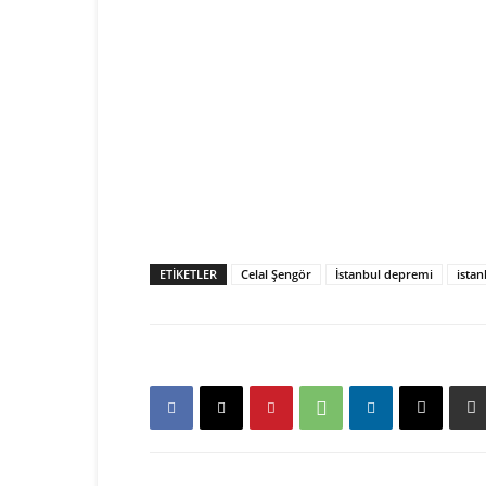
ETIKETLER
Celal Şengör
İstanbul depremi
ista