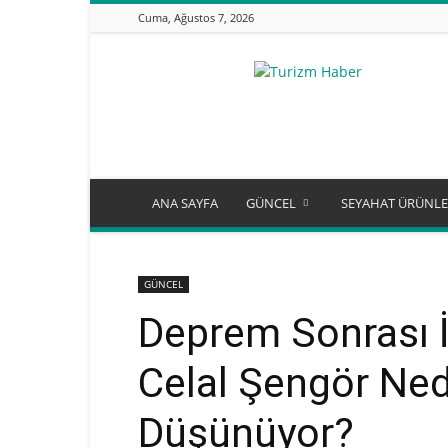
Cuma, Ağustos 7, 2026
Turizm
Günlüğü
ANA SAYFA
GÜNCEL
SEYAHAT ÜRÜNLE
GÜNCEL
Deprem Sonrası İ
Celal Şengör Ne
Düşünüyor?