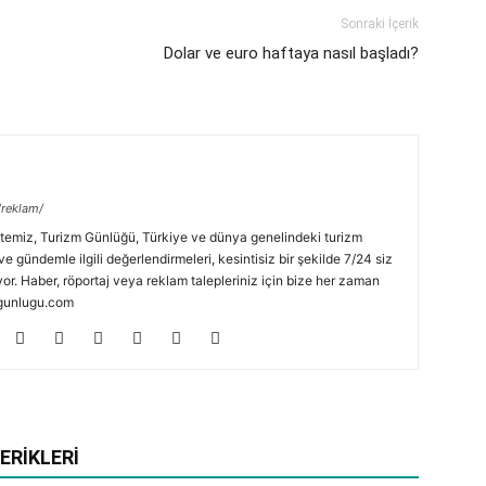
Sonraki İçerik
Dolar ve euro haftaya nasıl başladı?
/reklam/
temiz, Turizm Günlüğü, Türkiye ve dünya genelindeki turizm
ve gündemle ilgili değerlendirmeleri, kesintisiz bir şekilde 7/24 siz
or. Haber, röportaj veya reklam talepleriniz için bize her zaman
zmgunlugu.com
ERIKLERI