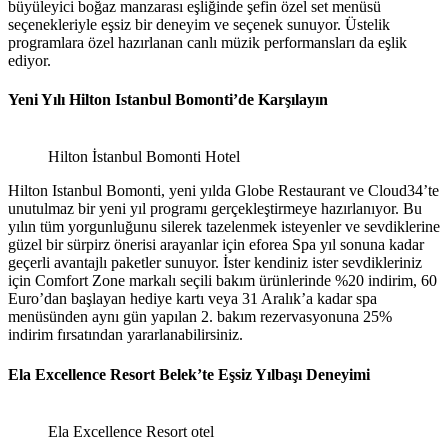
büyüleyici boğaz manzarası eşliğinde şefin özel set menüsü
seçenekleriyle eşsiz bir deneyim ve seçenek sunuyor. Üstelik
programlara özel hazırlanan canlı müzik performansları da eşlik
ediyor.
yılbaşı otelleri 2024
Yeni Yılı Hilton Istanbul Bomonti’de Karşılayın
Hilton İstanbul Bomonti Hotel
Hilton Istanbul Bomonti, yeni yılda Globe Restaurant ve Cloud34’te
unutulmaz bir yeni yıl programı gerçekleştirmeye hazırlanıyor. Bu
yılın tüm yorgunluğunu silerek tazelenmek isteyenler ve sevdiklerine
güzel bir sürpirz önerisi arayanlar için eforea Spa yıl sonuna kadar
geçerli avantajlı paketler sunuyor. İster kendiniz ister sevdikleriniz
için Comfort Zone markalı seçili bakım ürünlerinde %20 indirim, 60
Euro’dan başlayan hediye kartı veya 31 Aralık’a kadar spa
menüsünden aynı gün yapılan 2. bakım rezervasyonuna 25%
indirim fırsatından yararlanabilirsiniz.
yılbaşı otelleri 2024
Ela Excellence Resort Belek’te Eşsiz Yılbaşı Deneyimi
Ela Excellence Resort otel