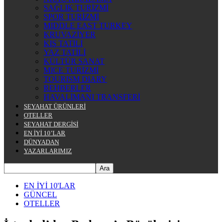
SAĞLIK TURİZMİ
SPOR TURİZMİ
MIDDLE EAST TURKEY
KRUVAZİYER
KIŞ TATİLİ
YAZ TATİLİ
KÜLTÜR SANAT
MICE TURİZMİ
TOURISM DIARY
REHBERLER
HAVALİMANI TRANSFERİ
SEYAHAT ÜRÜNLERİ
OTELLER
SEYAHAT DERGİSİ
EN İYİ 10’LAR
DÜNYADAN
YAZARLARIMIZ
EN İYİ 10'LAR
GÜNCEL
OTELLER