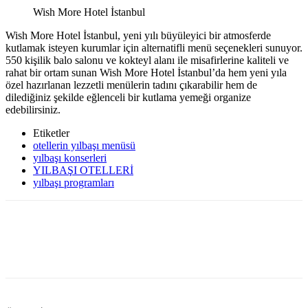
Wish More Hotel İstanbul
Wish More Hotel İstanbul, yeni yılı büyüleyici bir atmosferde
kutlamak isteyen kurumlar için alternatifli menü seçenekleri sunuyor.
550 kişilik balo salonu ve kokteyl alanı ile misafirlerine kaliteli ve
rahat bir ortam sunan Wish More Hotel İstanbul’da hem yeni yıla
özel hazırlanan lezzetli menülerin tadını çıkarabilir hem de
dilediğiniz şekilde eğlenceli bir kutlama yemeği organize
edebilirsiniz.
yılbaşı otelleri 2024
Etiketler
otellerin yılbaşı menüsü
yılbaşı konserleri
YILBAŞI OTELLERİ
yılbaşı programları