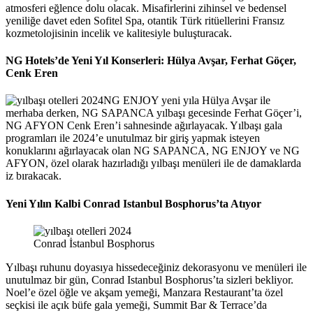
atmosferi eğlence dolu olacak. Misafirlerini zihinsel ve bedensel
yeniliğe davet eden Sofitel Spa, otantik Türk ritüellerini Fransız
kozmetolojisinin incelik ve kalitesiyle buluşturacak.
NG Hotels’de Yeni Yıl Konserleri: Hülya Avşar, Ferhat Göçer,
Cenk Eren
NG ENJOY yeni yıla Hülya Avşar ile
merhaba derken, NG SAPANCA yılbaşı gecesinde Ferhat Göçer’i,
NG AFYON Cenk Eren’i sahnesinde ağırlayacak. Yılbaşı gala
programları ile 2024’e unutulmaz bir giriş yapmak isteyen
konuklarını ağırlayacak olan NG SAPANCA, NG ENJOY ve NG
AFYON, özel olarak hazırladığı yılbaşı menüleri ile de damaklarda
iz bırakacak.
Yeni Yılın Kalbi Conrad Istanbul Bosphorus’ta Atıyor
Conrad İstanbul Bosphorus
Yılbaşı ruhunu doyasıya hissedeceğiniz dekorasyonu ve menüleri ile
unutulmaz bir gün, Conrad Istanbul Bosphorus’ta sizleri bekliyor.
Noel’e özel öğle ve akşam yemeği, Manzara Restaurant’ta özel
seçkisi ile açık büfe gala yemeği, Summit Bar & Terrace’da