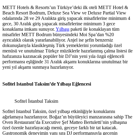
METT Hotels & Resorts’un Türkiye’deki ilk oteli METT Hotel &
Beach Resort Bodrum, Deluxe Sea View ve Deluxe Partial View
odalarında 28 ve 29 Aralıkta giriş yapacak misafirlerine minimum 4
gece, 30 Aralık giriş yapacak misafirlerine minimum 3 gece
konaklama imkanı sunuyor.
Yılbaşı
paketi ile konaklayan tüm
misafirler METT Bodrum bünyesindeki Moi Spa’dan %20
ayrıcalıklı olarak yararlanabiliyor. Anjel ise şefin benzersiz
dokunuşlarıyla klasikleşmiş Türk yemeklerini yorumladığı özel
menüsü ve unutulmaz Türkçe müziklerle hazırlanmış çalma listesi ile
hafızanıza kazınacak popüler bir DJ’nin yeni yıla özgü eğlenceli
performansı eşliğinde 31 Aralık akşamı konuklarına unutulmaz bir
yeni yıl akşamı sunmaya hazırlanıyor.
Sofitel Istanbul Taksim’de Yılbaşı Eğlencesi
Sofitel İstanbul Taksim
Sofitel Istanbul Taksim, özel yılbaşı etkinliğiyle konuklarını
ağırlamaya hazırlanıyor. Boğaz’ın büyüleyici manzarasına sahip The
Oven Restaurant’da Executive Şef Matteo Bertuletti’nin yılbaşına
özel özenle hazırlayacağı menü, geceye farklı bir tat katacak.
Gastronomik deneyimin yanı sıra DJ performansıyla gecenin