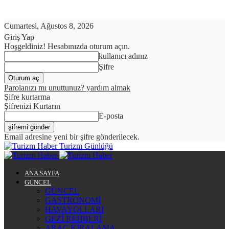
Cumartesi, Ağustos 8, 2026
Giriş Yap
Hoşgeldiniz! Hesabınızda oturum açın.
kullanıcı adınız
Şifre
Parolanızı mı unuttunuz? yardım almak
Şifre kurtarma
Şifrenizi Kurtarın
E-posta
Email adresine yeni bir şifre gönderilecek.
Turizm Günlüğü
ANA SAYFA
GÜNCEL
GÜNCEL
GASTRONOMİ
HAVAYOLLARI
GEZİ REHBERİ
ARAÇ KİRALAMA