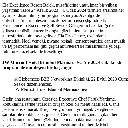
Ela Excellence Resort Belek, misafirlerine unutulmaz bir yılbaşı
yaşatmak üzere 24 Aralık 2023 – 6 Ocak 2024 tarihleri arasında her
ayrıntısı düşünülmüş bir program sunuyor. Avantgarde
Orkestrası’nın muhteşem müzik performansı eşliğinde Ela
Excellence’ın Executive Şefi Şevket Gökçen’in hazırladığı özel
yılbaşı menüsü, benzersiz doğal güzelliklere sahip otelin
atmosferinde bir araya geliyor. Ela Excellence, özel olarak
tasarladığı Noel yemeği, piyano resitali, konsept partiler, canlı müzik
ve Dj performansları gibi çeşitli aktiviteleri ile misafirlerine yılbaşı
ruhunu en özel şekilde hissettiriyor.
JW Marriott Hotel Istanbul Marmara Sea’de 2024’e iki farklı
program ile muhteşem bir başlangıç
JW Marriott Hotel İstanbul Marmara Sea
Otelin ana restaurantı Ceres’de Executive Chef Faruk Yardımcı
konuklarına rafine tatlardan oluşan özel bir menü hazırladı. Canlı
performans sunacak Burçin ve grubunun yumuşak ve eğlenceli
şarkıları ile renklenecek gecede; Ceres’in mutfağından çıkan her
tabak konukların hem gözlerine hem damaklarına bir şölen
yaşatacak. Dünyanın en prestijli gastronomi rehberi Michelin