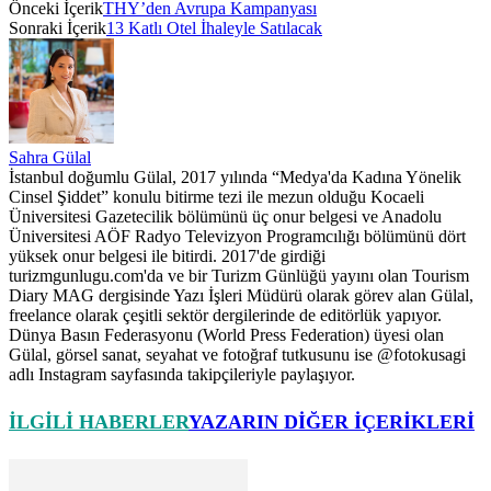
Önceki İçerik
THY’den Avrupa Kampanyası
Sonraki İçerik
13 Katlı Otel İhaleyle Satılacak
Sahra Gülal
İstanbul doğumlu Gülal, 2017 yılında “Medya'da Kadına Yönelik
Cinsel Şiddet” konulu bitirme tezi ile mezun olduğu Kocaeli
Üniversitesi Gazetecilik bölümünü üç onur belgesi ve Anadolu
Üniversitesi AÖF Radyo Televizyon Programcılığı bölümünü dört
yüksek onur belgesi ile bitirdi. 2017'de girdiği
turizmgunlugu.com'da ve bir Turizm Günlüğü yayını olan Tourism
Diary MAG dergisinde Yazı İşleri Müdürü olarak görev alan Gülal,
freelance olarak çeşitli sektör dergilerinde de editörlük yapıyor.
Dünya Basın Federasyonu (World Press Federation) üyesi olan
Gülal, görsel sanat, seyahat ve fotoğraf tutkusunu ise @fotokusagi
adlı Instagram sayfasında takipçileriyle paylaşıyor.
İLGILI HABERLER
YAZARIN DIĞER İÇERIKLERI