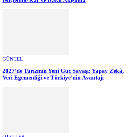
Güçlenme Kâr ve Nakit Akışında
GÜNCEL
2027’de Turizmin Yeni Güç Savaşı: Yapay Zekâ,
Veri Egemenliği ve Türkiye’nin Avantajı
OTELLER