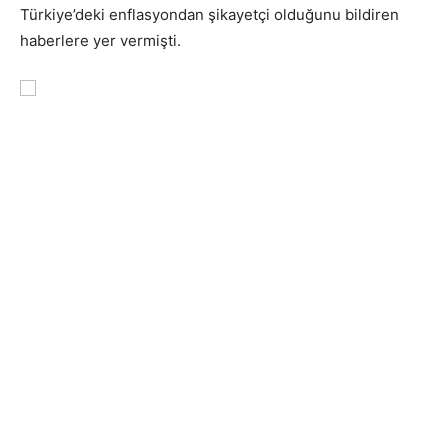
Türkiye’deki enflasyondan şikayetçi olduğunu bildiren
haberlere yer vermişti.
Ruslar Türkiye’yi Terk Ediyor