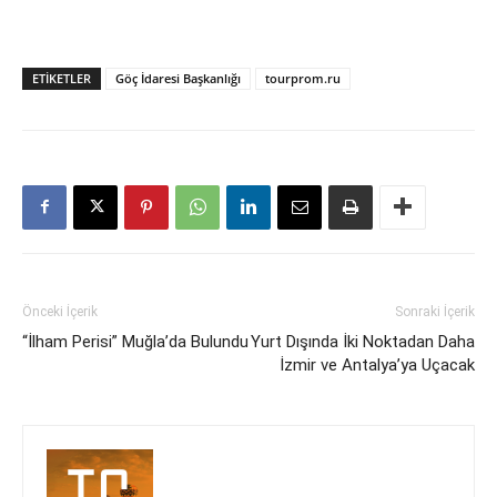
ETIKETLER
Göç İdaresi Başkanlığı
tourprom.ru
Önceki İçerik
Sonraki İçerik
“İlham Perisi” Muğla’da Bulundu
Yurt Dışında İki Noktadan Daha
İzmir ve Antalya’ya Uçacak