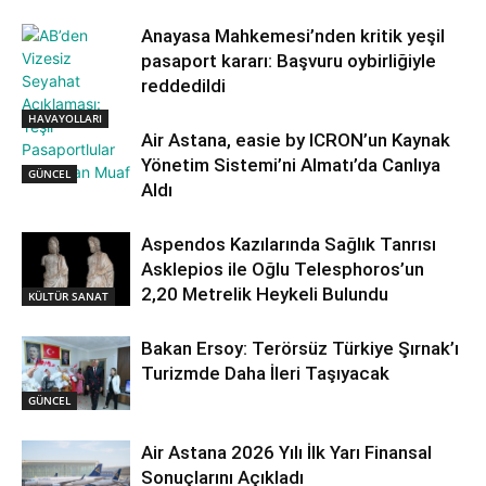
Anayasa Mahkemesi’nden kritik yeşil
pasaport kararı: Başvuru oybirliğiyle
reddedildi
HAVAYOLLARI
Air Astana, easie by ICRON’un Kaynak
Yönetim Sistemi’ni Almatı’da Canlıya
GÜNCEL
Aldı
Aspendos Kazılarında Sağlık Tanrısı
Asklepios ile Oğlu Telesphoros’un
2,20 Metrelik Heykeli Bulundu
KÜLTÜR SANAT
Bakan Ersoy: Terörsüz Türkiye Şırnak’ı
Turizmde Daha İleri Taşıyacak
GÜNCEL
Air Astana 2026 Yılı İlk Yarı Finansal
Sonuçlarını Açıkladı