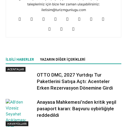
talepleriniz için bize her zaman ulaşabilirsiniz:
iletisim@turizmgunlugu.com
İLGILI HABERLER
YAZARIN DIĞER İÇERIKLERI
ACENTALAR
OTTO DMC, 2027 Yurtdışı Tur
Paketlerini Satışa Açtı: Acenteler
Erken Rezervasyon Dönemine Girdi
Anayasa Mahkemesi’nden kritik yeşil
pasaport kararı: Başvuru oybirliğiyle
reddedildi
HAVAYOLLARI