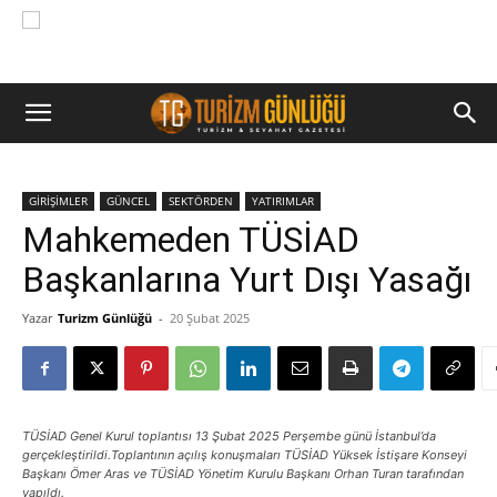
GİRİŞİMLER
GÜNCEL
SEKTÖRDEN
YATIRIMLAR
Mahkemeden TÜSİAD
Başkanlarına Yurt Dışı Yasağı
Yazar
Turizm Günlüğü
-
20 Şubat 2025
TÜSİAD Genel Kurul toplantısı 13 Şubat 2025 Perşembe günü İstanbul’da
gerçekleştirildi.Toplantının açılış konuşmaları TÜSİAD Yüksek İstişare Konseyi
Başkanı Ömer Aras ve TÜSİAD Yönetim Kurulu Başkanı Orhan Turan tarafından
yapıldı.