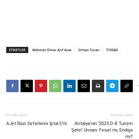
ETIKETLER
Mehmet Ömer Arif Aras
Orhan Turan
TÜSİAD
Önceki İçerik
Sonraki İçerik
AJet Bazı Seferlerini İptal Etti
Antalya’nın ‘2025 D-8 Turizm
Şehri’ Unvanı: Fırsat mı, Endişe
mi?