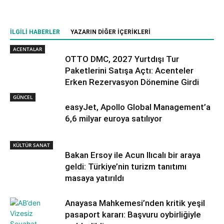
İLGILI HABERLER
YAZARIN DIĞER İÇERIKLERI
ACENTALAR
OTTO DMC, 2027 Yurtdışı Tur
Paketlerini Satışa Açtı: Acenteler
Erken Rezervasyon Dönemine Girdi
GÜNCEL
easyJet, Apollo Global Management’a
6,6 milyar euroya satılıyor
KÜLTÜR SANAT
Bakan Ersoy ile Acun Ilıcalı bir araya
geldi: Türkiye’nin turizm tanıtımı
masaya yatırıldı
Anayasa Mahkemesi’nden kritik yeşil
pasaport kararı: Başvuru oybirliğiyle