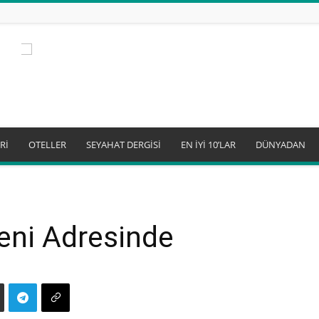
Rİ
OTELLER
SEYAHAT DERGİSİ
EN İYİ 10’LAR
DÜNYADAN
eni Adresinde