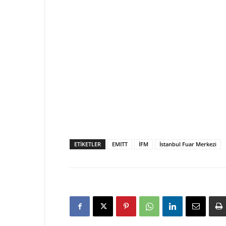
ETIKETLER
EMITT
İFM
İstanbul Fuar Merkezi