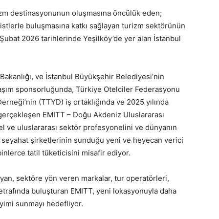
turizm destinasyonunun oluşmasına öncülük eden;
ristlerle buluşmasına katkı sağlayan turizm sektörünün
Şubat 2026 tarihlerinde Yeşilköy’de yer alan İstanbul
 Bakanlığı, ve İstanbul Büyükşehir Belediyesi’nin
 ulaşım sponsorluğunda, Türkiye Otelciler Federasyonu
erneği’nin (TTYD) iş ortaklığında ve 2025 yılında
 gerçekleşen EMITT – Doğu Akdeniz Uluslararası
el ve uluslararası sektör profesyonelini ve dünyanın
ve seyahat şirketlerinin sunduğu yeni ve heyecan verici
lerce tatil tüketicisini misafir ediyor.
layan, sektöre yön veren markalar, tur operatörleri,
 etrafında buluşturan EMITT, yeni lokasyonuyla daha
neyimi sunmayı hedefliyor.