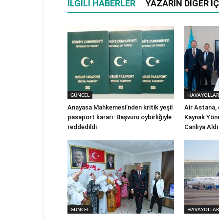
İLGILI HABERLER
YAZARIN DIĞER İÇ
GÜNCEL
HAVAYOLLAR
Anayasa Mahkemesi’nden kritik yeşil
Air Astana,
pasaport kararı: Başvuru oybirliğiyle
Kaynak Yöne
reddedildi
Canlıya Aldı
GÜNCEL
HAVAYOLLAR