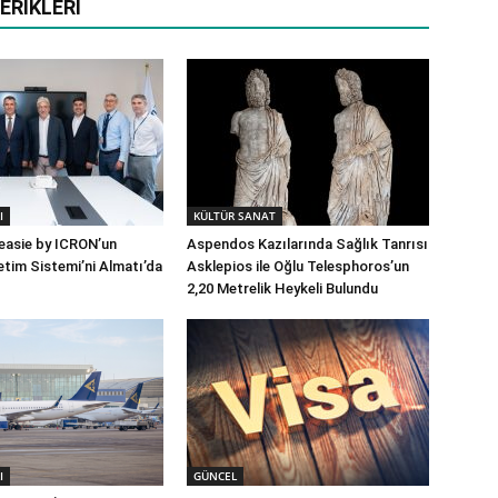
ERIKLERI
I
KÜLTÜR SANAT
 easie by ICRON’un
Aspendos Kazılarında Sağlık Tanrısı
tim Sistemi’ni Almatı’da
Asklepios ile Oğlu Telesphoros’un
2,20 Metrelik Heykeli Bulundu
I
GÜNCEL