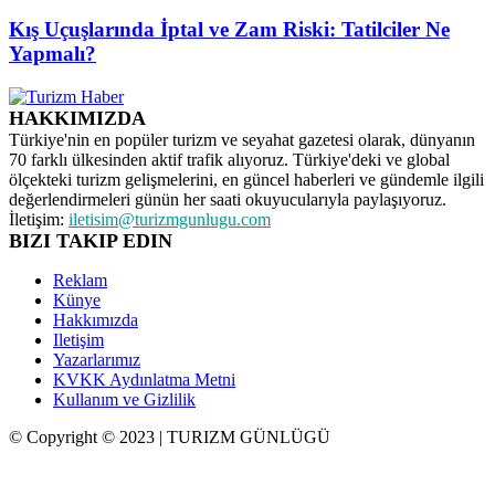
Kış Uçuşlarında İptal ve Zam Riski: Tatilciler Ne
Yapmalı?
HAKKIMIZDA
Türkiye'nin en popüler turizm ve seyahat gazetesi olarak, dünyanın
70 farklı ülkesinden aktif trafik alıyoruz. Türkiye'deki ve global
ölçekteki turizm gelişmelerini, en güncel haberleri ve gündemle ilgili
değerlendirmeleri günün her saati okuyucularıyla paylaşıyoruz.
İletişim:
iletisim@turizmgunlugu.com
BIZI TAKIP EDIN
Reklam
Künye
Hakkımızda
Iletişim
Yazarlarımız
KVKK Aydınlatma Metni
Kullanım ve Gizlilik
© Copyright © 2023 | TURIZM GÜNLÜGÜ