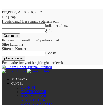
Perşembe, Ağustos 6, 2026
Giriş Yap
Hoşgeldiniz! Hesabınızda oturum açın.
kullanıcı adınız
Şifre
Parolanızı mı unuttunuz? yardım almak
Şifre kurtarma
Şifrenizi Kurtarın
E-posta
Email adresine yeni bir şifre gönderilecek.
Turizm Günlüğü
ANA SAYFA
GÜNCEL
GÜNCEL
GASTRONOMİ
HAVAYOLLARI
GEZİ REHBERİ
ARAÇ KİRALAMA