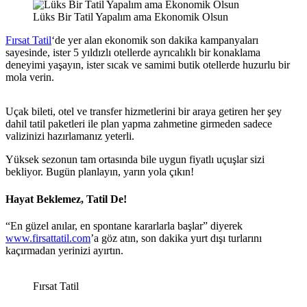
Lüks Bir Tatil Yapalım ama Ekonomik Olsun
Fırsat Tatil
‘de yer alan ekonomik son dakika kampanyaları
sayesinde, ister 5 yıldızlı otellerde ayrıcalıklı bir konaklama
deneyimi yaşayın, ister sıcak ve samimi butik otellerde huzurlu bir
mola verin.
Uçak bileti, otel ve transfer hizmetlerini bir araya getiren her şey
dahil tatil paketleri ile plan yapma zahmetine girmeden sadece
valizinizi hazırlamanız yeterli.
Yüksek sezonun tam ortasında bile uygun fiyatlı uçuşlar sizi
bekliyor. Bugün planlayın, yarın yola çıkın!
Hayat Beklemez, Tatil De!
“En güzel anılar, en spontane kararlarla başlar” diyerek
www.firsattatil.com
’a göz atın, son dakika yurt dışı turlarını
kaçırmadan yerinizi ayırtın.
Fırsat Tatil