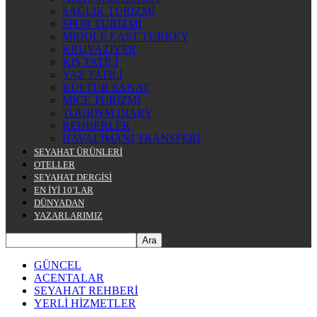
SAĞLIK TURİZMİ
SPOR TURİZMİ
MIDDLE EAST TURKEY
KRUVAZİYER
KIŞ TATİLİ
YAZ TATİLİ
KÜLTÜR SANAT
MICE TURİZMİ
TOURISM DIARY
REHBERLER
HAVALİMANI TRANSFERİ
SEYAHAT ÜRÜNLERİ
OTELLER
SEYAHAT DERGİSİ
EN İYİ 10’LAR
DÜNYADAN
YAZARLARIMIZ
GÜNCEL
ACENTALAR
SEYAHAT REHBERİ
YERLİ HİZMETLER