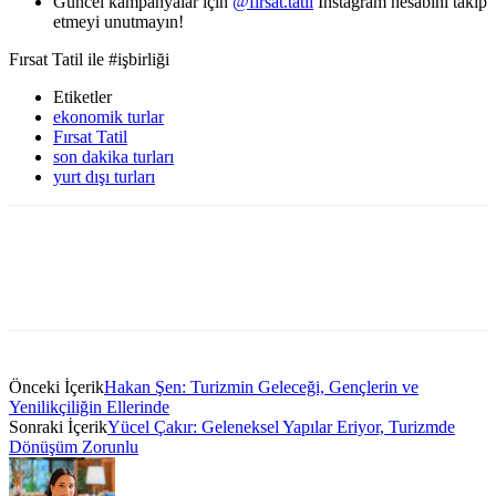
Güncel kampanyalar için
@firsat.tatil
Instagram hesabını takip
etmeyi unutmayın!
Fırsat Tatil ile #işbirliği
Etiketler
ekonomik turlar
Fırsat Tatil
son dakika turları
yurt dışı turları
Önceki İçerik
Hakan Şen: Turizmin Geleceği, Gençlerin ve
Yenilikçiliğin Ellerinde
Sonraki İçerik
Yücel Çakır: Geleneksel Yapılar Eriyor, Turizmde
Dönüşüm Zorunlu