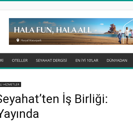
Rİ
OTELLER
SEYAHAT DERGİSİ
EN İYİ 10’LAR
DÜNYADAN
Lİ HİZMETLER
ahat’ten İş Birliği:
Yayında