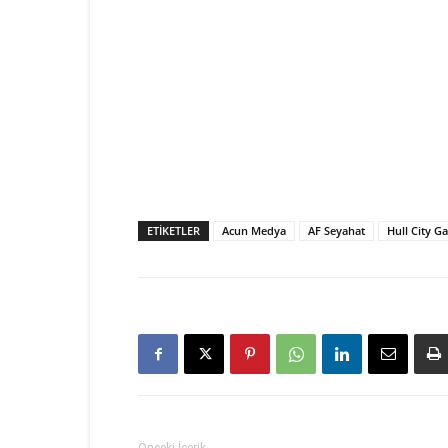
ETIKETLER
Acun Medya
AF Seyahat
Hull City G