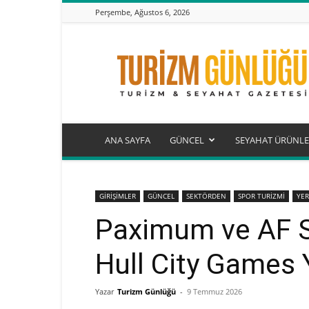
Perşembe, Ağustos 6, 2026
Turizm
Günlüğü
ANA SAYFA
GÜNCEL
SEYAHAT ÜRÜNLE
GİRİŞİMLER
GÜNCEL
SEKTÖRDEN
SPOR TURİZMİ
YER
Paximum ve AF Sey
Hull City Games 
Yazar
Turizm Günlüğü
-
9 Temmuz 2026