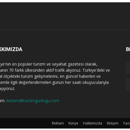
KKIMIZDA
B
iye'nin en popüler turizm ve seyahat gazetesi olarak,
nın 70 farklı ülkesinden aktif trafik alıyoruz. Türkiye'deki ve
l ölçekteki turizm gelişmelerini, en güncel haberleri ve
emle ilgili değerlendirmeleri günün her saati okuyucularıyla
aşıyoruz.
şim:
iletisim@turizmgunlugu.com
Reklam
Künye
Hakkımızda
Iletişim
Yaza