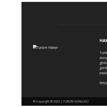
HA
Türk
dünya
globa
günd
payl
İleti
© Copyright © 2023 | TURIZM GÜNLÜGÜ