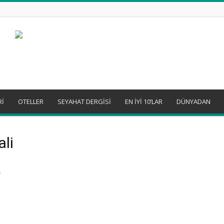
Rİ
OTELLER
SEYAHAT DERGİSİ
EN İYİ 10’LAR
DÜNYADAN
ali
r